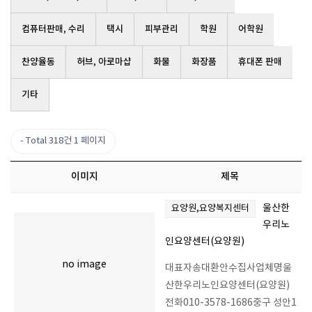
컴퓨터판매, 수리
택시
피부관리
학원
어학원
찬양율동
허브, 아로마샵
화물
화장품
휴대폰 판매
기타
Total 318건
1 페이지
이미지
제목
울산한
요양원,요양복지센터
우리노
인요양센터(요양원)
no image
대표자송대환안수집사업체명울
산한우리노인요양센터(요양원)
전화010-3578-1686중구 성안1