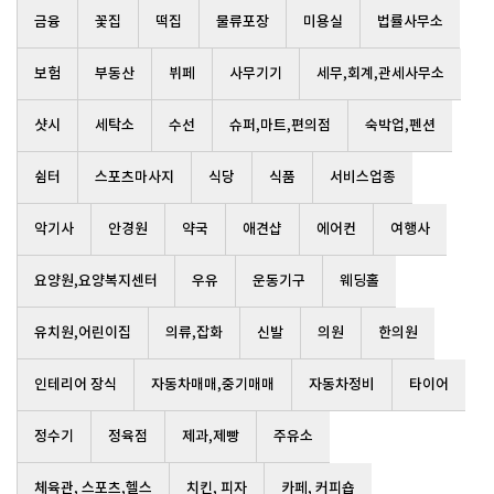
금융
꽃집
떡집
물류포장
미용실
법률사무소
보험
부동산
뷔페
사무기기
세무,회계,관세사무소
샷시
세탁소
수선
슈퍼,마트,편의점
숙박업,펜션
쉼터
스포츠마사지
식당
식품
서비스업종
악기사
안경원
약국
애견샵
에어컨
여행사
요양원,요양복지센터
우유
운동기구
웨딩홀
유치원,어린이집
의류,잡화
신발
의원
한의원
인테리어 장식
자동차매매,중기매매
자동차정비
타이어
정수기
정육점
제과,제빵
주유소
체육관, 스포츠,헬스
치킨, 피자
카페, 커피숍