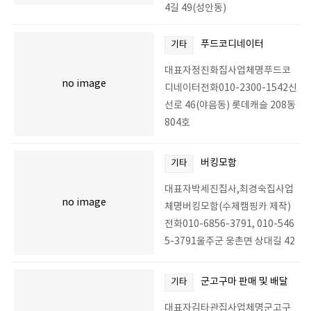
4길 49(성안동)
푸드코디네이터
기타
대표자정진화집사업체명푸드코
no image
디네이터전화010-2300-1542신
선로 46(야음동) 롯데캐슬 208동
804호
버킹모함
기타
대표자박세진집사,최경숙집사업
no image
체명버킹모함(수제캠핑카 제작)
전화010-6856-3791, 010-546
5-3791울주군 웅촌면 상대길 42
군고구마 판매 및 배달
기타
대표자김타관집사업체명군고구