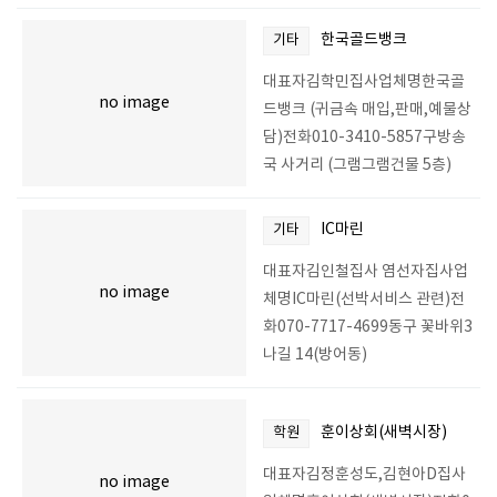
한국골드뱅크
기타
대표자김학민집사업체명한국골
no image
드뱅크 (귀금속 매입,판매,예물상
담)전화010-3410-5857구방송
국 사거리 (그램그램건물 5층)
IC마린
기타
대표자김인철집사 염선자집사업
no image
체명IC마린(선박서비스 관련)전
화070-7717-4699동구 꽃바위3
나길 14(방어동)
훈이상회(새벽시장)
학원
대표자김정훈성도,김현아D집사
no image