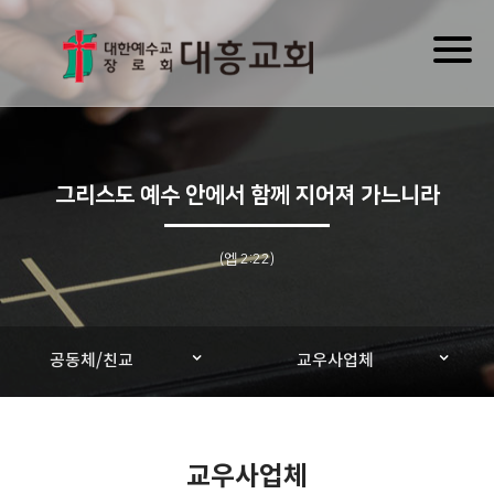
Toggl
naviga
그리스도 예수 안에서 함께 지어져 가느니라
(엡 2:22)
공동체/친교
교우사업체
교우사업체