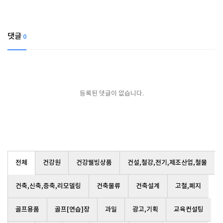
댓글
0
등록된 댓글이 없습니다.
전체
건강원
건강웰빙상품
건설,철강,전기,제조산업,철물
건축,신축,증축,리모델링
건축물류
건축설계
고철,폐지
골프용품
골프[연습]장
과일
광고,기획
교육컨설팅