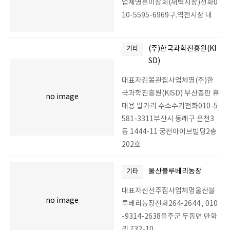
업체명훈이상회(새벽시장)전화0
10-5595-6969구.역전시장 내
(주)한국과학진흥원(KI
기타
SD)
대표자김봉관집사업체명(주)한
국과학진흥원(KISD) 부산총판 휴
no image
대용 알카리 수소수기전화010-5
581-3311부산시 동래구 온천3
동 1444-11 궁전아이브빌딩2층
202호
울산블루베리농장
기타
대표자신선주집사업체명울산블
no image
루베리농장전화264-2644 , 010
-9314-2638울주군 두동면 만화
리 732-10