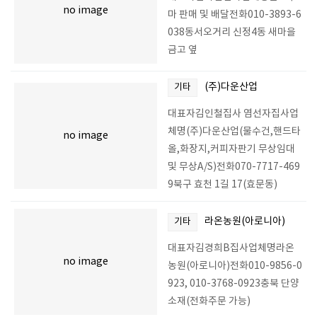
no image
마 판매 및 배달전화010-3893-6
038동서오거리 신정4동 새마을
금고 옆
(주)다운산업
기타
대표자김인철집사 염선자집사업
체명(주)다운산업(물수건,핸드타
no image
올,화장지,커피자판기 무상임대
및 무상A/S)전화070-7717-469
9북구 효천 1길 17(효문동)
라온농원(아로니아)
기타
대표자김경희B집사업체명라온
no image
농원(아로니아)전화010-9856-0
923, 010-3768-0923충북 단양
소재(전화주문 가능)