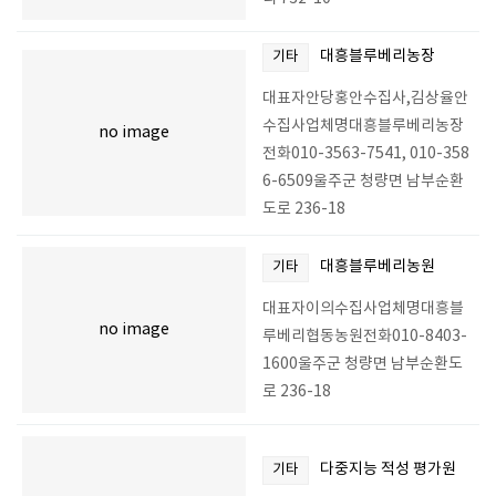
대흥블루베리농장
기타
대표자안당홍안수집사,김상율안
수집사업체명대흥블루베리농장
no image
전화010-3563-7541, 010-358
6-6509울주군 청량면 남부순환
도로 236-18
대흥블루베리농원
기타
대표자이의수집사업체명대흥블
no image
루베리협동농원전화010-8403-
1600울주군 청량면 남부순환도
로 236-18
다중지능 적성 평가원
기타