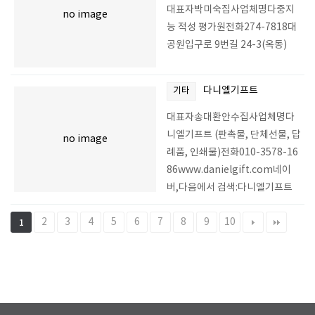
대표자박미숙집사업체명다중지
no image
능 적성 평가원전화274-7818대
공원입구로 9번길 24-3(옥동)
다니엘기프트
기타
대표자송대환안수집사업체명다
니엘기프트 (판촉물, 단체선물, 답
no image
례품, 인쇄물)전화010-3578-16
86www.danielgift.com네이
버,다음에서 검색:다니엘기프트
2
3
4
5
6
7
8
9
10
1