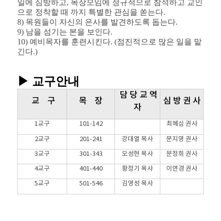
일에 심방하고, 목장모임에 정규적으로 참석하고 교인
으로 정착할 때 까지 특별한 관심을 쏟는다.
8) 목원들이 자신의 은사를 발견하도록 돕는다.
9) 남을 섬기는 본을 보인다.
10) 예비목자를 훈련시킨다. (점진적으로 많은 일을 맡
긴다.)
▶ 교구안내
담 당 교 역
교 구
목 장
심 방 권 사
자
1교구
101-142
최혜심 권사
2교구
201-241
강대열 목사
문지영 권사
3교구
301-343
오성현 목사
문정희 권사
4교구
401-440
황정기 목사
이연경 권사
5교구
501-546
김영성 목사