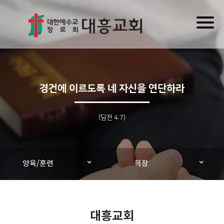
Toggl
naviga
경건에 이르도록 네 자신을 연단하라
(딤전 4:7)
양육/훈련
목장
대흥교회