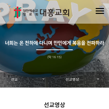
Toggl
naviga
너희는 온 천하에 다니며 만민에게 복음을 전파하라
(막 16:15)
선교
선교영상
선교영상