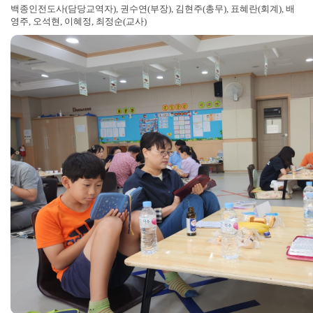
백종인전도사(담당교역자), 권수연(부장), 김현주(총무), 표혜란(회계), 배
영주, 오석현, 이혜정, 최정순(교사)