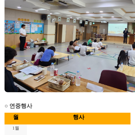
○ 연중행사
월
행사
1월