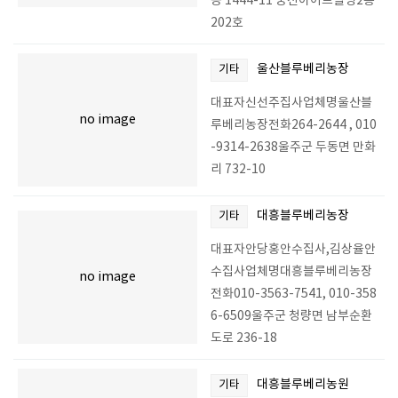
동 1444-11 궁전아이브빌딩2층
202호
울산블루베리농장
기타
대표자신선주집사업체명울산블
no image
루베리농장전화264-2644 , 010
-9314-2638울주군 두동면 만화
리 732-10
대흥블루베리농장
기타
대표자안당홍안수집사,김상율안
수집사업체명대흥블루베리농장
no image
전화010-3563-7541, 010-358
6-6509울주군 청량면 남부순환
도로 236-18
대흥블루베리농원
기타