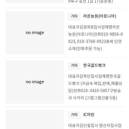
9북구 효천 1길 17(효문동)
라온농원(아로니아)
기타
대표자김경희B집사업체명라온
no image
농원(아로니아)전화010-9856-0
923, 010-3768-0923충북 단양
소재(전화주문 가능)
한국골드뱅크
기타
대표자김학민집사업체명한국골
no image
드뱅크 (귀금속 매입,판매,예물상
담)전화010-3410-5857구방송
국 사거리 (그램그램건물 5층)
IC마린
기타
대표자김인철집사 염선자집사업