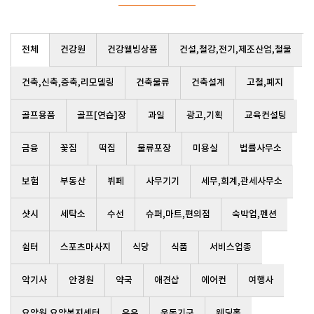
전체
건강원
건강웰빙상품
건설,철강,전기,제조산업,철물
건축,신축,증축,리모델링
건축물류
건축설계
고철,폐지
골프용품
골프[연습]장
과일
광고,기획
교육컨설팅
금융
꽃집
떡집
물류포장
미용실
법률사무소
보험
부동산
뷔페
사무기기
세무,회계,관세사무소
샷시
세탁소
수선
슈퍼,마트,편의점
숙박업,펜션
쉼터
스포츠마사지
식당
식품
서비스업종
악기사
안경원
약국
애견샵
에어컨
여행사
요양원,요양복지센터
우유
운동기구
웨딩홀