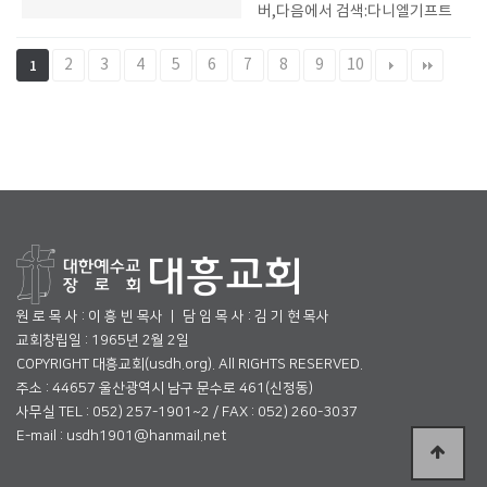
버,다음에서 검색:다니엘기프트
2
3
4
5
6
7
8
9
10
1
원 로 목 사 : 이 흥 빈 목사 ㅣ 담 임 목 사 : 김 기 현 목사
교회창립일 : 1965년 2월 2일
COPYRIGHT 대흥교회(usdh.org). All RIGHTS RESERVED.
주소 : 44657 울산광역시 남구 문수로 461(신정동)
사무실 TEL : 052) 257-1901~2 / FAX : 052) 260-3037
E-mail : usdh1901@hanmail.net