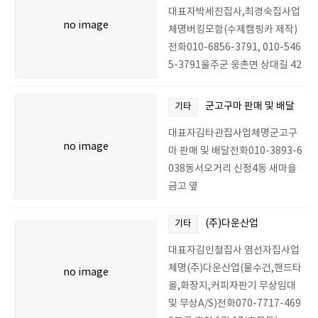
대표자박세진집사,최경숙집사업
no image
체명버킹모함(수제캠핑카 제작)
전화010-6856-3791, 010-546
5-3791울주군 웅촌면 상대길 42
군고구마 판매 및 배달
기타
대표자김타관집사업체명군고구
no image
마 판매 및 배달전화010-3893-6
038동서오거리 신정4동 새마을
금고 옆
(주)다운산업
기타
대표자김인철집사 염선자집사업
체명(주)다운산업(물수건,핸드타
no image
올,화장지,커피자판기 무상임대
및 무상A/S)전화070-7717-469