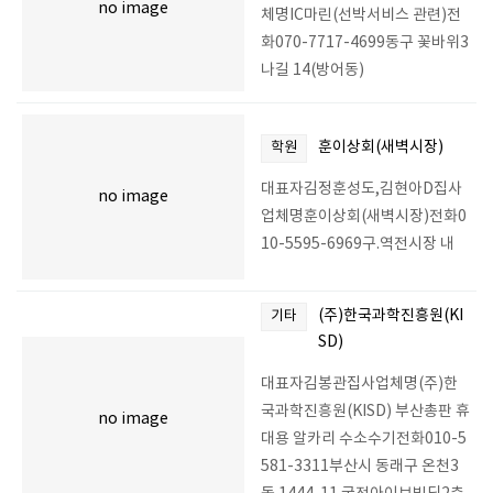
no image
체명IC마린(선박서비스 관련)전
화070-7717-4699동구 꽃바위3
나길 14(방어동)
훈이상회(새벽시장)
학원
대표자김정훈성도,김현아D집사
no image
업체명훈이상회(새벽시장)전화0
10-5595-6969구.역전시장 내
(주)한국과학진흥원(KI
기타
SD)
대표자김봉관집사업체명(주)한
국과학진흥원(KISD) 부산총판 휴
no image
대용 알카리 수소수기전화010-5
581-3311부산시 동래구 온천3