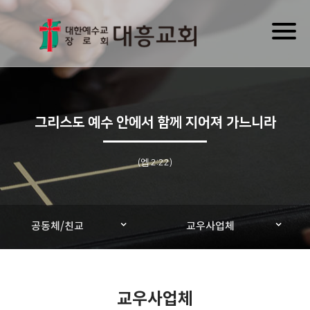
Toggl
naviga
그리스도 예수 안에서 함께 지어져 가느니라
(엡 2:22)
공동체/친교
교우사업체
교우사업체