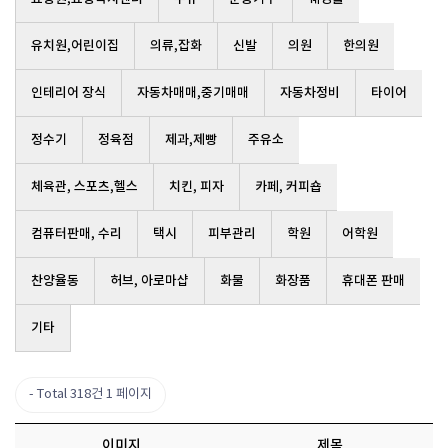
유치원,어린이집
의류,잡화
신발
의원
한의원
인테리어 장식
자동차매매,중기매매
자동차정비
타이어
정수기
정육점
제과,제빵
주유소
체육관, 스포츠,헬스
치킨, 피자
카페, 커피숍
컴퓨터판매, 수리
택시
피부관리
학원
어학원
찬양율동
허브, 아로마샵
화물
화장품
휴대폰 판매
기타
Total 318건
1 페이지
이미지
제목