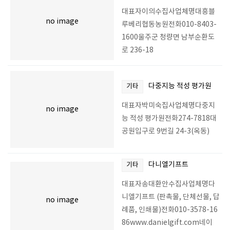
대표자이의수집사업체명대흥블
no image
루베리협동농원전화010-8403-
1600울주군 청량면 남부순환도
로 236-18
다중지능 적성 평가원
기타
대표자박미숙집사업체명다중지
no image
능 적성 평가원전화274-7818대
공원입구로 9번길 24-3(옥동)
다니엘기프트
기타
대표자송대환안수집사업체명다
니엘기프트 (판촉물, 단체선물, 답
no image
례품, 인쇄물)전화010-3578-16
86www.danielgift.com네이