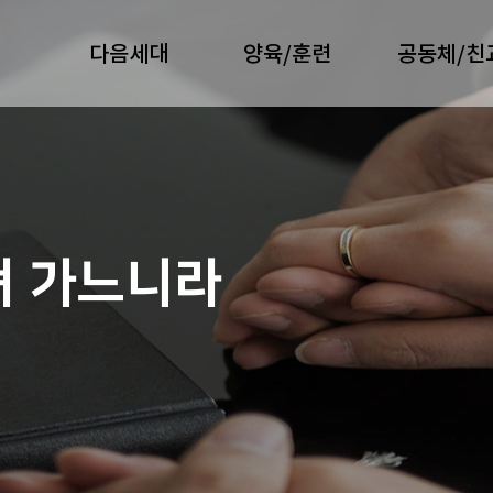
다음세대
양육/훈련
공동체/친
져 가느니라