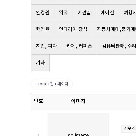
안경원
약국
애견샵
에어컨
여행
한의원
인테리어 장식
자동차매매,중기매
치킨, 피자
카페, 커피숍
컴퓨터판매, 수
기타
Total 1건
1 페이지
번호
이미지
정수기
1
no image