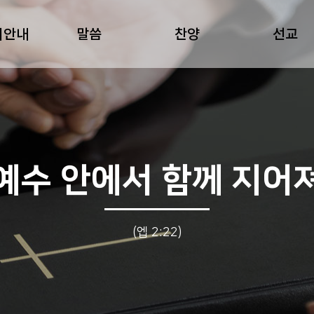
회안내
말씀
찬양
선교
예수 안에서 함께 지어
(엡 2:22)