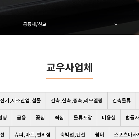
공동체/친교
교우사업체
,전기,제조산업,철물
건축,신축,증축,리모델링
건축물류
설팅
금융
꽃집
떡집
물류포장
미용실
법률
선
슈퍼,마트,편의점
숙박업,펜션
쉼터
스포츠마사