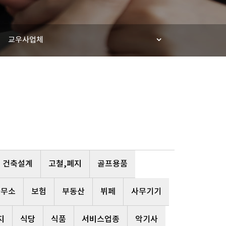
교우사업체
건축설계
고철,폐지
골프용품
사무소
보험
부동산
뷔페
사무기기
지
식당
식품
서비스업종
악기사