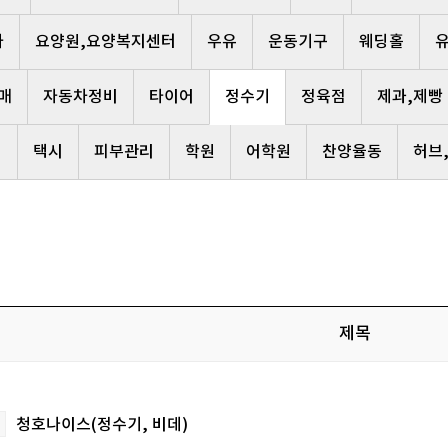
사
요양원,요양복지센터
우유
운동기구
웨딩홀
매
자동차정비
타이어
정수기
정육점
제과,제빵
리
택시
피부관리
학원
어학원
찬양율동
허브
제목
청호나이스(정수기, 비데)