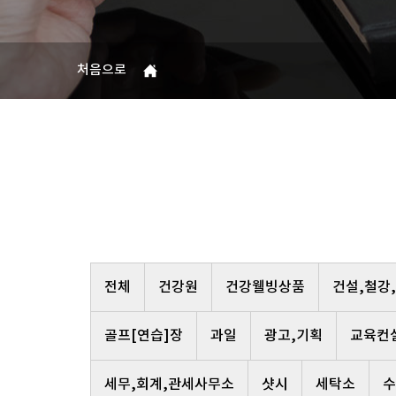
처음으로
전체
건강원
건강웰빙상품
건설,철강
골프[연습]장
과일
광고,기획
교육컨
세무,회계,관세사무소
샷시
세탁소
수