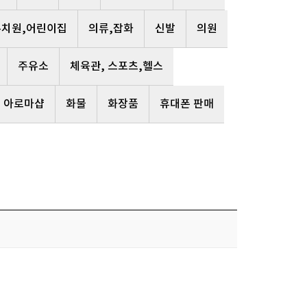
유치원,어린이집
의류,잡화
신발
의원
주유소
체육관, 스포츠,헬스
, 아로마샵
화물
화장품
휴대폰 판매