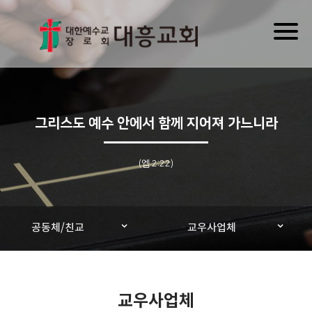
Toggl
naviga
그리스도 예수 안에서 함께 지어져 가느니라
(엡 2:22)
공동체/친교
교우사업체
교우사업체