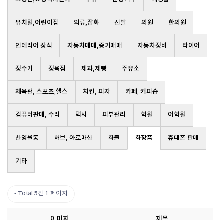
유치원,어린이집
의류,잡화
신발
의원
한의원
인테리어 장식
자동차매매,중기매매
자동차정비
타이어
정수기
정육점
제과,제빵
주유소
체육관, 스포츠,헬스
치킨, 피자
카페, 커피숍
컴퓨터판매, 수리
택시
피부관리
학원
어학원
찬양율동
허브, 아로마샵
화물
화장품
휴대폰 판매
기타
Total 5건
1 페이지
이미지
제목