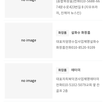
no image
(종합화장품)전화010-5688-66
74문수로423번길 8 (지우프라
자, 진헤어 뉴스킨)
설화수 화장품
화장품
no image
대표자엄영수집사업체명설화수
화장품전화010-8520-9109
애터미
화장품
대표자최복덕권사업체명애터미
no image
전화010-5102-5079교회 옆 칸
골프 2층