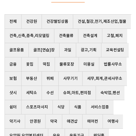
전체
건강원
건강웰빙상품
건설,철강,전기,제조산업,철물
건축,신축,증축,리모델링
건축물류
건축설계
고철,폐지
골프용품
골프[연습]장
과일
광고,기획
교육컨설팅
금융
꽃집
떡집
물류포장
미용실
법률사무소
보험
부동산
뷔페
사무기기
세무,회계,관세사무소
샷시
세탁소
수선
슈퍼,마트,편의점
숙박업,펜션
쉼터
스포츠마사지
식당
식품
서비스업종
악기사
안경원
약국
애견샵
에어컨
여행사
요양원,요양복지센터
우유
운동기구
웨딩홀