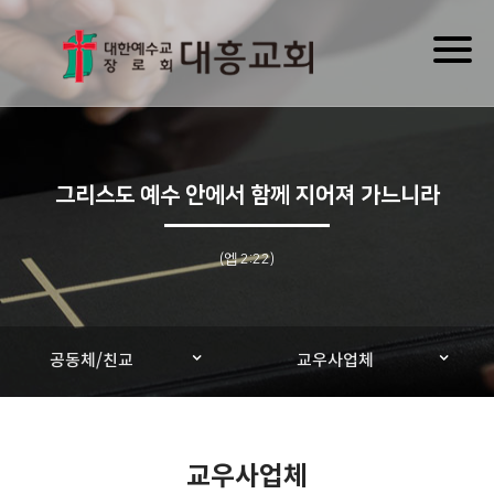
Toggl
naviga
그리스도 예수 안에서 함께 지어져 가느니라
(엡 2:22)
공동체/친교
교우사업체
교우사업체