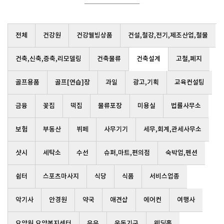
전체
건강원
건강웰빙상품
건설,철강,전기,제조산업,철물
건축,신축,증축,리모델링
건축물류
건축설계
고철,폐지
골프용품
골프[연습]장
과일
광고,기획
교육컨설팅
금융
꽃집
떡집
물류포장
미용실
법률사무소
보험
부동산
뷔페
사무기기
세무,회계,관세사무소
샷시
세탁소
수선
슈퍼,마트,편의점
숙박업,펜션
쉼터
스포츠마사지
식당
식품
서비스업종
악기사
안경원
약국
애견샵
에어컨
여행사
요양원,요양복지센터
우유
운동기구
웨딩홀