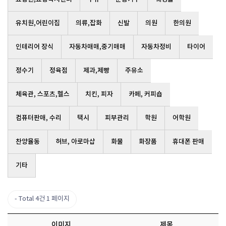
유치원,어린이집
의류,잡화
신발
의원
한의원
인테리어 장식
자동차매매,중기매매
자동차정비
타이어
정수기
정육점
제과,제빵
주유소
체육관, 스포츠,헬스
치킨, 피자
카페, 커피숍
컴퓨터판매, 수리
택시
피부관리
학원
어학원
찬양율동
허브, 아로마샵
화물
화장품
휴대폰 판매
기타
Total 4건
1 페이지
이미지
제목