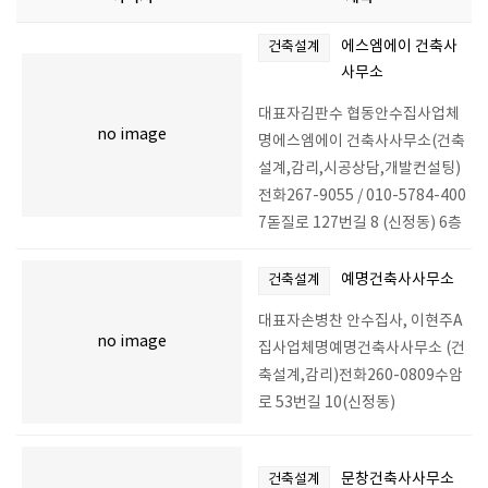
에스엠에이 건축사
건축설계
사무소
대표자김판수 협동안수집사업체
no image
명에스엠에이 건축사사무소(건축
설계,감리,시공상담,개발컨설팅)
전화267-9055 / 010-5784-400
7돋질로 127번길 8 (신정동) 6층
예명건축사사무소
건축설계
대표자손병찬 안수집사, 이현주A
no image
집사업체명예명건축사사무소 (건
축설계,감리)전화260-0809수암
로 53번길 10(신정동)
문창건축사사무소
건축설계