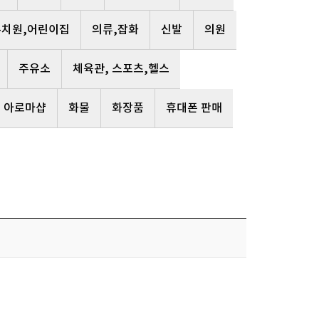
유치원,어린이집
의류,잡화
신발
의원
주유소
체육관, 스포츠,헬스
, 아로마샵
화물
화장품
휴대폰 판매