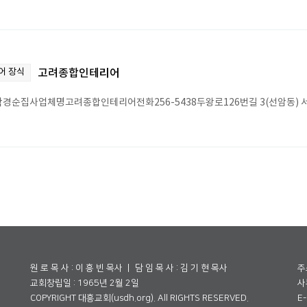
어 장식
고려종합인테리어
경순집사업체명고려종합인테리어전화256-5438두왕로126번길 3(선암동) 서
원 로 목 사 : 이 흥 빈 목사 ㅣ 담 임 목 사 : 김 기 현 목사
주
교회창립일 : 1965년 2월 2일
사무
COPYRIGHT 대흥교회(usdh.org). All RIGHTS RESERVED.
E-