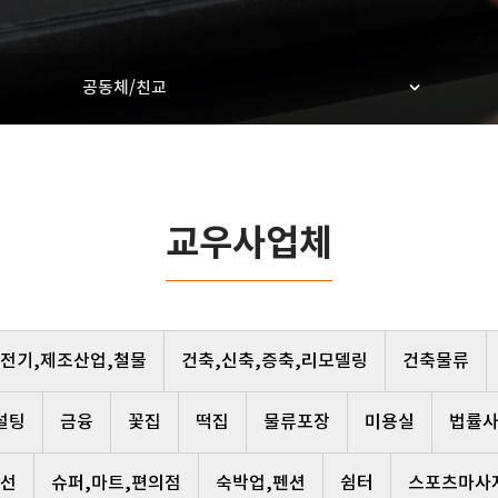
공동체/친교
교우사업체
,전기,제조산업,철물
건축,신축,증축,리모델링
건축물류
설팅
금융
꽃집
떡집
물류포장
미용실
법률
선
슈퍼,마트,편의점
숙박업,펜션
쉼터
스포츠마사