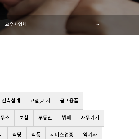
교우사업체
건축설계
고철,폐지
골프용품
사무소
보험
부동산
뷔페
사무기기
지
식당
식품
서비스업종
악기사