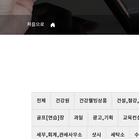
처음으로
전체
건강원
건강웰빙상품
건설,철강
골프[연습]장
과일
광고,기획
교육컨
세무,회계,관세사무소
샷시
세탁소
수