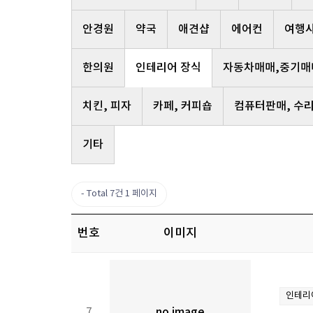
안경원
약국
애견샵
에어컨
여행
한의원
인테리어 장식
자동차매매,중기매
치킨, 피자
카페, 커피숍
컴퓨터판매, 수
기타
Total 7건
1 페이지
번호
이미지
인테리
7
no image