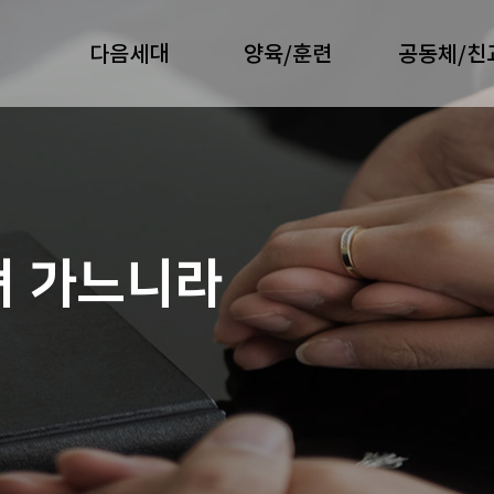
다음세대
양육/훈련
공동체/친
져 가느니라