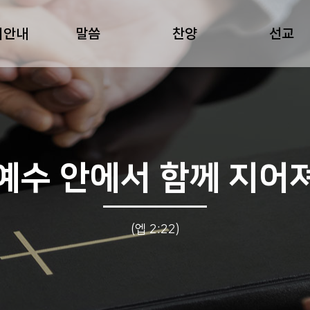
회안내
말씀
찬양
선교
예수 안에서 함께 지어
(엡 2:22)