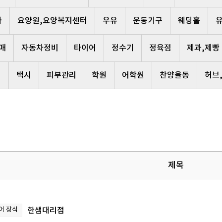
사
요양원,요양복지센터
우유
운동기구
웨딩홀
매
자동차정비
타이어
정수기
정육점
제과,제빵
리
택시
피부관리
학원
어학원
찬양율동
허브
제목
어 장식
한샘대리점