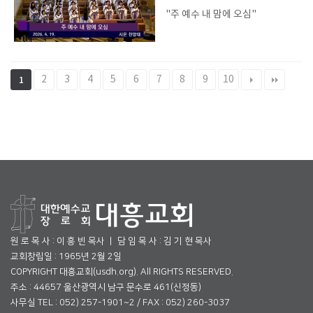
"주 예수 내 맘에 오심"
2
3
4
5
6
7
8
9
10
1
원 로 목 사 : 이 흥 빈 목사 ㅣ 담 임 목 사 : 김 기 현 목사
교회창립일 : 1965년 2월 2일
COPYRIGHT 대흥교회(usdh.org). All RIGHTS RESERVED.
주소 : 44657 울산광역시 남구 문수로 461(신정동)
사무실 TEL : 052) 257-1901~2 / FAX : 052) 260-3037