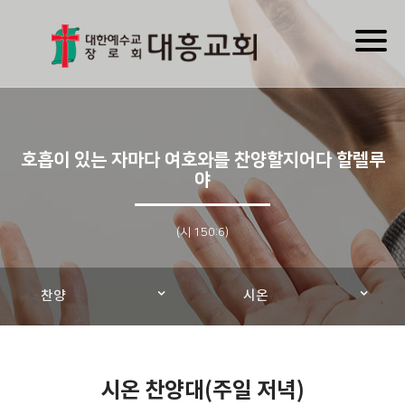
Toggl
naviga
호흡이 있는 자마다 여호와를 찬양할지어다 할렐루
야
(시 150:6)
찬양
시온
시온 찬양대(주일 저녁)