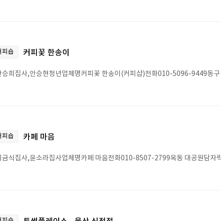
커피숍
커피꽃 한송이
승희집사,안승현청년업체명커피꽃 한송이(커피샵)전화010-5096-9449동구 전하
커피숍
카페 마음
금식집사,윤소라집사업체명카페 마음전화010-8507-2799옥동 대공원담자
커피숍