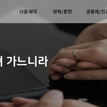
다음세대
양육/훈련
공동체/친
져 가느니라