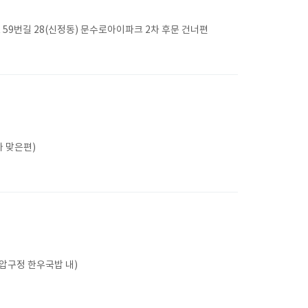
9번길 28(신정동) 문수로아이파크 2차 후문 건너편
나 맞은편)
(압구정 한우국밥 내)