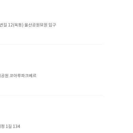
번길 12(옥동) 울산공원묘원 입구
 대공원 코아루파크베르
 1길 134