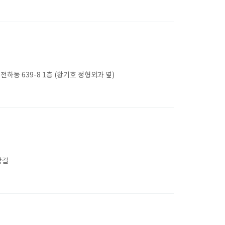
동 639-8 1층 (황기호 정형외과 옆)
락길