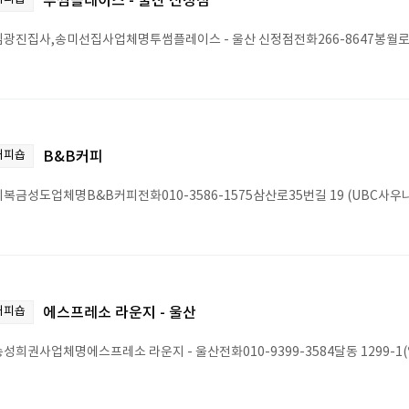
투썸플레이스 - 울산 신정점
광진집사,송미선집사업체명투썸플레이스 - 울산 신정점전화266-8647봉월로 5
커피숍
B&B커피
복금성도업체명B&B커피전화010-3586-1575삼산로35번길 19 (UBC사우
커피숍
에스프레소 라운지 - 울산
성희권사업체명에스프레소 라운지 - 울산전화010-9399-3584달동 1299-1