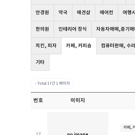
안경원
약국
애견샵
에어컨
여행
한의원
인테리어 장식
자동차매매,중기매
치킨, 피자
카페, 커피숍
컴퓨터판매, 수
기타
Total 17건
1 페이지
번호
이미지
카페, 
17
no image