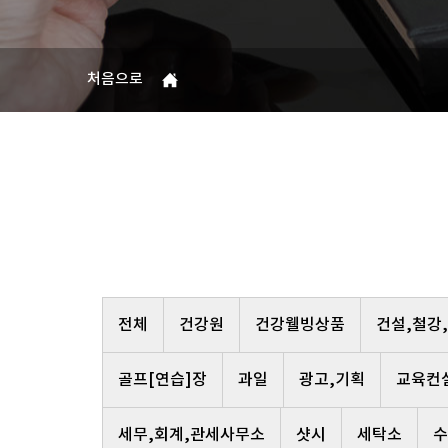
처음으로
전체
건강원
건강웰빙상품
건설,철강
골프[연습]장
과일
광고,기획
교육컨
세무,회계,관세사무소
샷시
세탁소
수