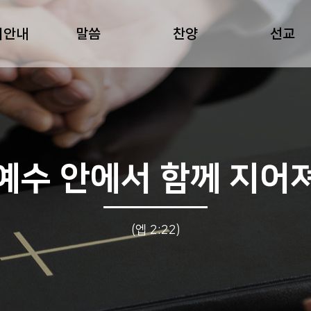
회안내
말씀
찬양
선교
예수 안에서 함께 지어
(엡 2:22)