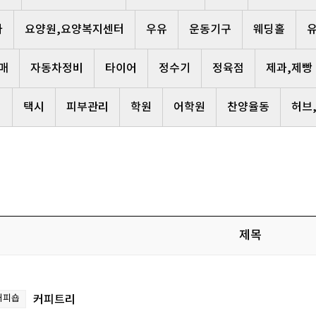
사
요양원,요양복지센터
우유
운동기구
웨딩홀
매
자동차정비
타이어
정수기
정육점
제과,제빵
리
택시
피부관리
학원
어학원
찬양율동
허브
제목
커피숍
커피트리