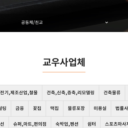
공동체/친교
교우사업체
,전기,제조산업,철물
건축,신축,증축,리모델링
건축물류
설팅
금융
꽃집
떡집
물류포장
미용실
법률
선
슈퍼,마트,편의점
숙박업,펜션
쉼터
스포츠마사