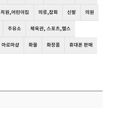
유치원,어린이집
의류,잡화
신발
의원
주유소
체육관, 스포츠,헬스
, 아로마샵
화물
화장품
휴대폰 판매