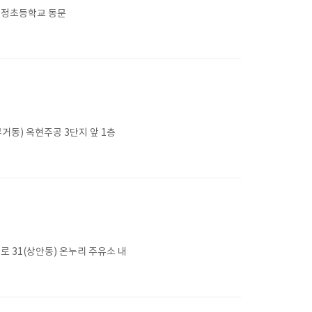
 신정초등학교 동문
거동) 옥현주공 3단지 앞 1층
 31(상안동) 온누리 주유소 내