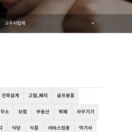
교우사업체
건축설계
고철,폐지
골프용품
사무소
보험
부동산
뷔페
사무기기
지
식당
식품
서비스업종
악기사