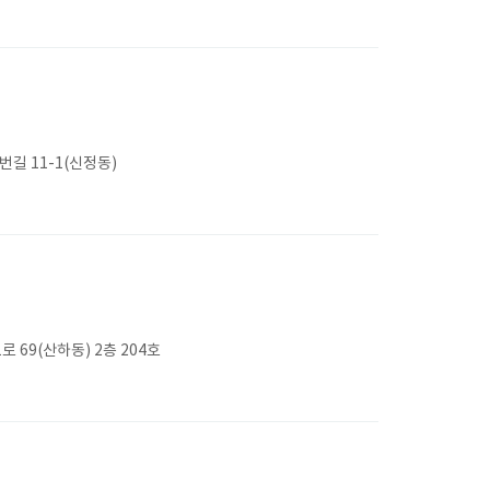
길 11-1(신정동)
 69(산하동) 2층 204호