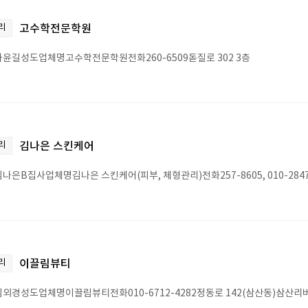
리
고수학전문학원
윤길성도업체명고수학전문학원전화260-6509돋질로 302 3층
리
김나은 스킨케어
나은B집사업체명김나은 스킨케어(피부, 체형관리)전화257-8605, 010-2847
리
이끌림뷰티
외경성도업체명이끌림뷰티전화010-6712-4282정동로 142(삼산동)삼산리버