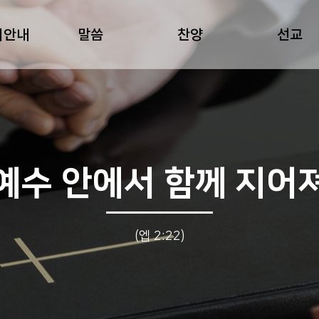
회안내
말씀
찬양
선교
예수 안에서 함께 지어
(엡 2:22)