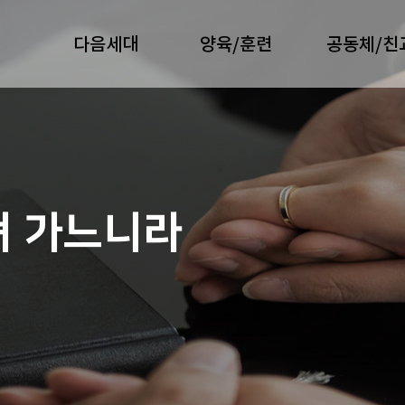
다음세대
양육/훈련
공동체/친
져 가느니라