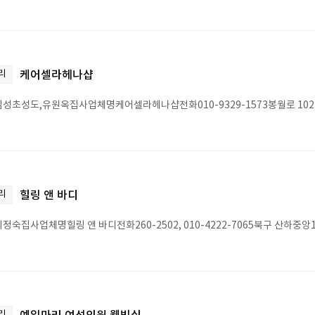
리
케어셀라헤나샵
성초성도,유원옥집사업체명케어셀라헤나샵전화010-9329-1573봉월로 102번
리
힐링 앤 바디
숙집사업체명힐링 앤 바디전화260-2502, 010-4222-7065북구 산하중앙1로
리