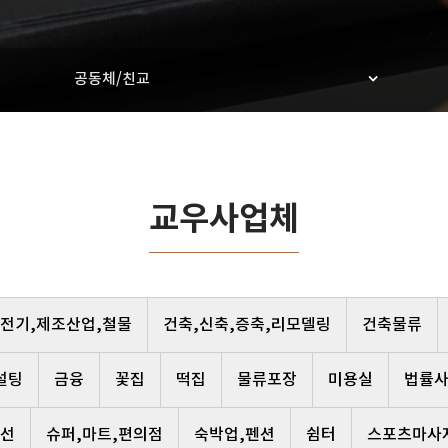
공동체/친교
교우사업체
,전기,제조산업,철물
건축,신축,증축,리모델링
건축물류
설팅
금융
꽃집
떡집
물류포장
미용실
법률
선
슈퍼,마트,편의점
숙박업,펜션
쉼터
스포츠마사