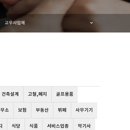
교우사업체
건축설계
고철,폐지
골프용품
사무소
보험
부동산
뷔페
사무기기
지
식당
식품
서비스업종
악기사