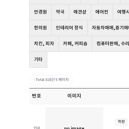
안경원
약국
애견샵
에어컨
여행
한의원
인테리어 장식
자동차매매,중기매
치킨, 피자
카페, 커피숍
컴퓨터판매, 수
기타
Total 318건
5 페이지
번호
이미지
학원
258
no image