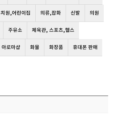
유치원,어린이집
의류,잡화
신발
의원
주유소
체육관, 스포츠,헬스
, 아로마샵
화물
화장품
휴대폰 판매