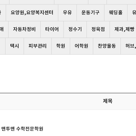
사
요양원,요양복지센터
우유
운동기구
웨딩홀
매
자동차정비
타이어
정수기
정육점
제과,제빵
리
택시
피부관리
학원
어학원
찬양율동
허브
제목
맨투맨 수학전문학원