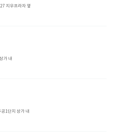
27 지우프라자 옆
상가 내
공1단지 상가 내