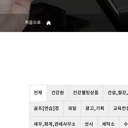
처음으로
전체
건강원
건강웰빙상품
건설,철강
골프[연습]장
과일
광고,기획
교육컨
세무,회계,관세사무소
샷시
세탁소
수