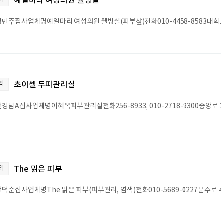
예일마리 여성의원 웰빙실
민주집사업체명예일마리 여성의원 웰빙실(피부샾)전화010-4458-8583대학로 
리
초이셀 두피관리실
경남A집사업체명이혜옥피부관리실전화256-8933, 010-2718-9300중앙로 2
리
The 맑은 피부
덕순집사업체명The 맑은 피부(피부관리, 염색)전화010-5689-0227문수로 4