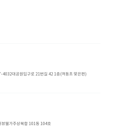
-4032대공원입구로 21번길 42 1층(격동초 맞은편)
뷰웰가주상복합 101동 104호