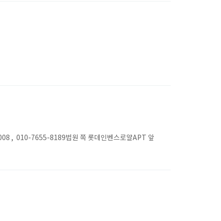
, 010-7655-8189법원 쪽 롯데인벤스로얄APT 앞