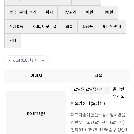
컴퓨터판매, 수리
택시
피부관리
학원
어학원
찬양율동
허브, 아로마샵
화물
화장품
휴대폰 판매
기타
Total 318건
1 페이지
이미지
제목
울산한
요양원,요양복지센터
우리노
인요양센터(요양원)
no image
대표자송대환안수집사업체명울
산한우리노인요양센터(요양원)
전화010-3578-1686중구 성안1