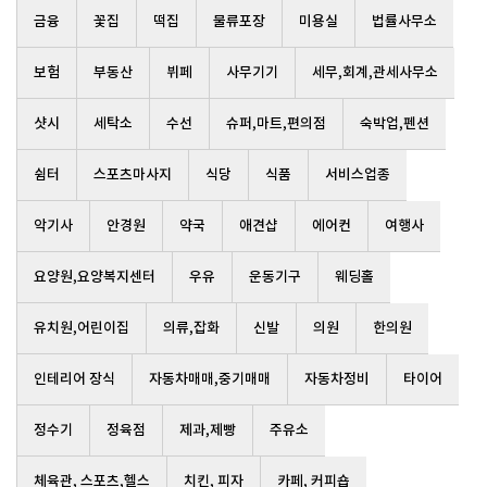
금융
꽃집
떡집
물류포장
미용실
법률사무소
보험
부동산
뷔페
사무기기
세무,회계,관세사무소
샷시
세탁소
수선
슈퍼,마트,편의점
숙박업,펜션
쉼터
스포츠마사지
식당
식품
서비스업종
악기사
안경원
약국
애견샵
에어컨
여행사
요양원,요양복지센터
우유
운동기구
웨딩홀
유치원,어린이집
의류,잡화
신발
의원
한의원
인테리어 장식
자동차매매,중기매매
자동차정비
타이어
정수기
정육점
제과,제빵
주유소
체육관, 스포츠,헬스
치킨, 피자
카페, 커피숍