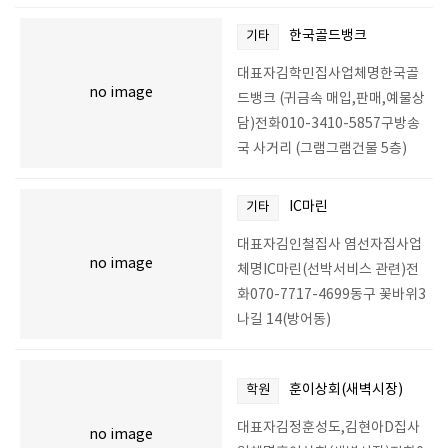
한국골드뱅크
기타
대표자김학민집사업체명한국골
no image
드뱅크 (귀금속 매입,판매,예물상
담)전화010-3410-5857구방송
국 사거리 (그램그램건물 5층)
IC마린
기타
대표자김인철집사 염선자집사업
no image
체명IC마린(선박서비스 관련)전
화070-7717-4699동구 꽃바위3
나길 14(방어동)
훈이상회(새벽시장)
학원
대표자김정훈성도,김현아D집사
no image