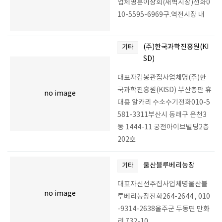
업체명훈이상회(새벽시장)전화0
10-5595-6969구.역전시장 내
(주)한국과학진흥원(KI
기타
SD)
대표자김봉관집사업체명(주)한
국과학진흥원(KISD) 부산총판 휴
no image
대용 알카리 수소수기전화010-5
581-3311부산시 동래구 온천3
동 1444-11 궁전아이브빌딩2층
202호
울산블루베리농장
기타
대표자신선주집사업체명울산블
no image
루베리농장전화264-2644 , 010
-9314-2638울주군 두동면 만화
리 732-10