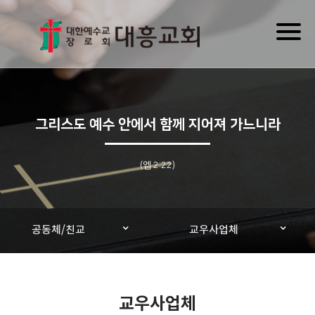
Toggl
naviga
그리스도 예수 안에서 함께 지어져 가느니라
(엡 2:22)
공동체/친교
교우사업체
교우사업체