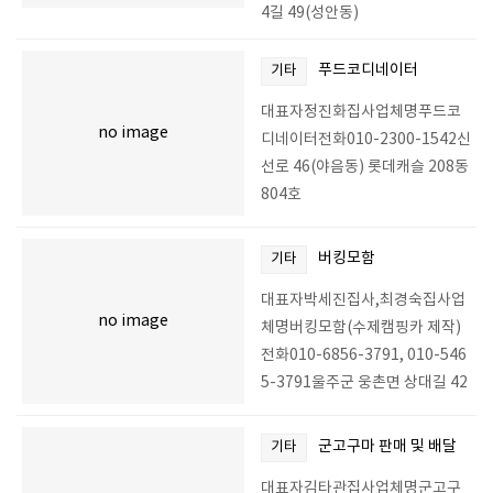
4길 49(성안동)
푸드코디네이터
기타
대표자정진화집사업체명푸드코
no image
디네이터전화010-2300-1542신
선로 46(야음동) 롯데캐슬 208동
804호
버킹모함
기타
대표자박세진집사,최경숙집사업
no image
체명버킹모함(수제캠핑카 제작)
전화010-6856-3791, 010-546
5-3791울주군 웅촌면 상대길 42
군고구마 판매 및 배달
기타
대표자김타관집사업체명군고구