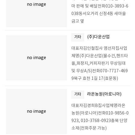
no image
마 판매 및 배달전화010-3893-6
038동서오거리 신정4동 새마을
금고 옆
(주)다운산업
기타
대표자김인철집사 염선자집사업
체명(주)다운산업(물수건,핸드타
no image
올,화장지,커피자판기 무상임대
및 무상A/S)전화070-7717-469
9북구 효천 1길 17(효문동)
라온농원(아로니아)
기타
대표자김경희B집사업체명라온
no image
농원(아로니아)전화010-9856-0
923, 010-3768-0923충북 단양
소재(전화주문 가능)