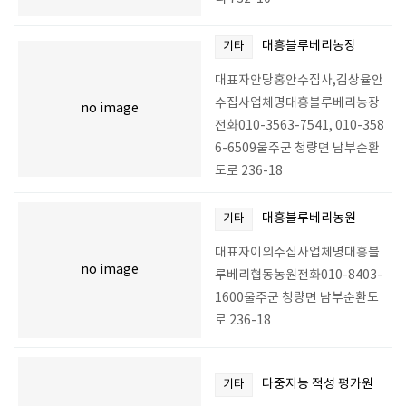
대흥블루베리농장
기타
대표자안당홍안수집사,김상율안
수집사업체명대흥블루베리농장
no image
전화010-3563-7541, 010-358
6-6509울주군 청량면 남부순환
도로 236-18
대흥블루베리농원
기타
대표자이의수집사업체명대흥블
no image
루베리협동농원전화010-8403-
1600울주군 청량면 남부순환도
로 236-18
다중지능 적성 평가원
기타