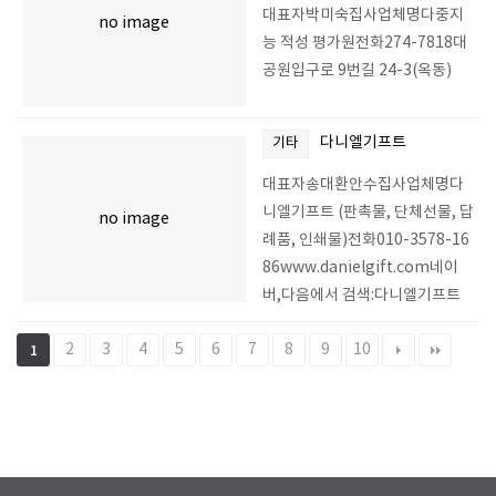
대표자박미숙집사업체명다중지
no image
능 적성 평가원전화274-7818대
공원입구로 9번길 24-3(옥동)
다니엘기프트
기타
대표자송대환안수집사업체명다
니엘기프트 (판촉물, 단체선물, 답
no image
례품, 인쇄물)전화010-3578-16
86www.danielgift.com네이
버,다음에서 검색:다니엘기프트
2
3
4
5
6
7
8
9
10
1