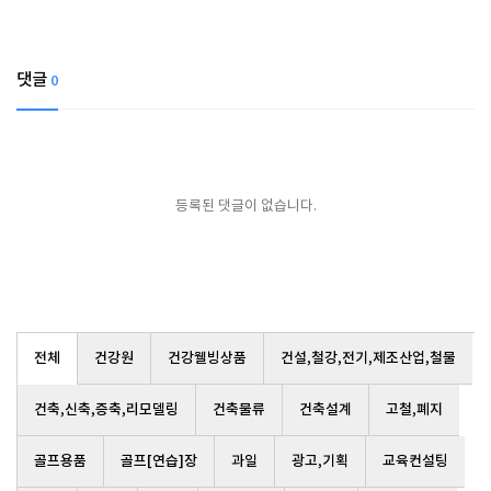
댓글
0
등록된 댓글이 없습니다.
전체
건강원
건강웰빙상품
건설,철강,전기,제조산업,철물
건축,신축,증축,리모델링
건축물류
건축설계
고철,폐지
골프용품
골프[연습]장
과일
광고,기획
교육컨설팅