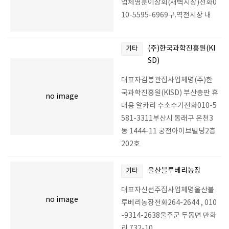
업체명훈이상회(새벽시장)전화0
10-5595-6969구.역전시장 내
(주)한국과학진흥원(KI
기타
SD)
대표자김봉관집사업체명(주)한
국과학진흥원(KISD) 부산총판 휴
no image
대용 알카리 수소수기전화010-5
581-3311부산시 동래구 온천3
동 1444-11 궁전아이브빌딩2층
202호
울산블루베리농장
기타
대표자신선주집사업체명울산블
no image
루베리농장전화264-2644 , 010
-9314-2638울주군 두동면 만화
리 732-10