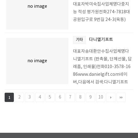
대표자박미숙집사업체명다중지
no image
능 적성 평가원전화274-7818대
공원입구로 9번길 24-3(옥동)
다니엘기프트
기타
대표자송대환안수집사업체명다
니엘기프트 (판촉물, 단체선물, 답
no image
례품, 인쇄물)전화010-3578-16
86www.danielgift.com네이
버,다음에서 검색:다니엘기프트
2
3
4
5
6
7
8
9
10
1