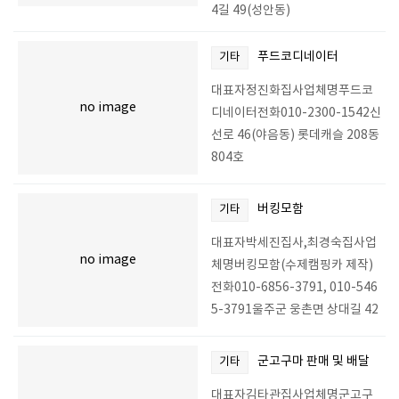
4길 49(성안동)
푸드코디네이터
기타
대표자정진화집사업체명푸드코
no image
디네이터전화010-2300-1542신
선로 46(야음동) 롯데캐슬 208동
804호
버킹모함
기타
대표자박세진집사,최경숙집사업
no image
체명버킹모함(수제캠핑카 제작)
전화010-6856-3791, 010-546
5-3791울주군 웅촌면 상대길 42
군고구마 판매 및 배달
기타
대표자김타관집사업체명군고구