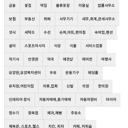
금융
꽃집
떡집
물류포장
미용실
법률사무소
보험
부동산
뷔페
사무기기
세무,회계,관세사무소
샷시
세탁소
수선
슈퍼,마트,편의점
숙박업,펜션
쉼터
스포츠마사지
식당
식품
서비스업종
악기사
안경원
약국
애견샵
에어컨
여행사
요양원,요양복지센터
우유
운동기구
웨딩홀
유치원,어린이집
의류,잡화
신발
의원
한의원
인테리어 장식
자동차매매,중기매매
자동차정비
타이어
정수기
정육점
제과,제빵
주유소
체육관, 스포츠,헬스
치킨, 피자
카페, 커피숍