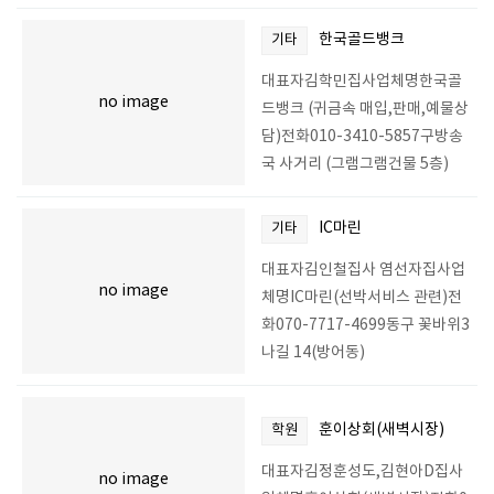
한국골드뱅크
기타
대표자김학민집사업체명한국골
no image
드뱅크 (귀금속 매입,판매,예물상
담)전화010-3410-5857구방송
국 사거리 (그램그램건물 5층)
IC마린
기타
대표자김인철집사 염선자집사업
no image
체명IC마린(선박서비스 관련)전
화070-7717-4699동구 꽃바위3
나길 14(방어동)
훈이상회(새벽시장)
학원
대표자김정훈성도,김현아D집사
no image