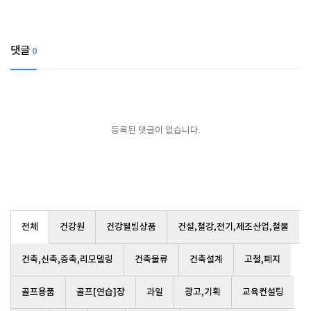
댓글
0
등록된 댓글이 없습니다.
전체
건강원
건강웰빙상품
건설,철강,전기,제조산업,철물
건축,신축,증축,리모델링
건축물류
건축설계
고철,폐지
골프용품
골프[연습]장
과일
광고,기획
교육컨설팅