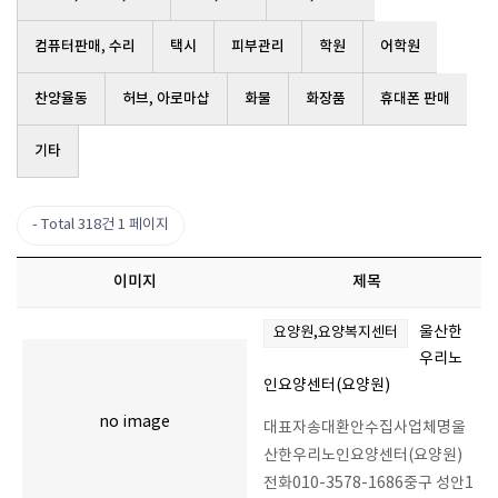
컴퓨터판매, 수리
택시
피부관리
학원
어학원
찬양율동
허브, 아로마샵
화물
화장품
휴대폰 판매
기타
Total 318건
1 페이지
이미지
제목
울산한
요양원,요양복지센터
우리노
인요양센터(요양원)
no image
대표자송대환안수집사업체명울
산한우리노인요양센터(요양원)
전화010-3578-1686중구 성안1