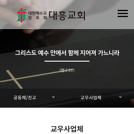
Toggl
naviga
그리스도 예수 안에서 함께 지어져 가느니라
(엡 2:22)
공동체/친교
교우사업체
교우사업체