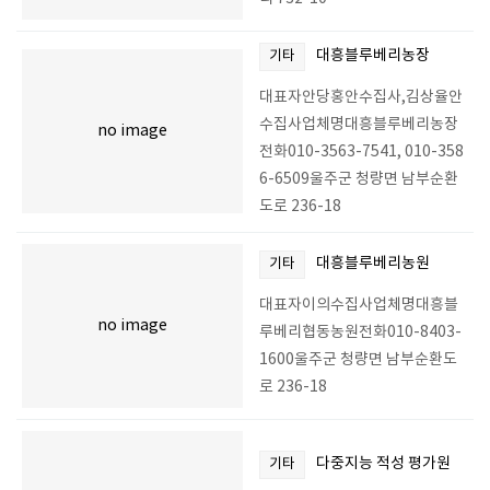
대흥블루베리농장
기타
대표자안당홍안수집사,김상율안
수집사업체명대흥블루베리농장
no image
전화010-3563-7541, 010-358
6-6509울주군 청량면 남부순환
도로 236-18
대흥블루베리농원
기타
대표자이의수집사업체명대흥블
no image
루베리협동농원전화010-8403-
1600울주군 청량면 남부순환도
로 236-18
다중지능 적성 평가원
기타