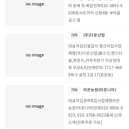
no image
마 판매 및 배달전화010-3893-6
038동서오거리 신정4동 새마을
금고 옆
(주)다운산업
기타
대표자김인철집사 염선자집사업
체명(주)다운산업(물수건,핸드타
no image
올,화장지,커피자판기 무상임대
및 무상A/S)전화070-7717-469
9북구 효천 1길 17(효문동)
라온농원(아로니아)
기타
대표자김경희B집사업체명라온
no image
농원(아로니아)전화010-9856-0
923, 010-3768-0923충북 단양
소재(전화주문 가능)