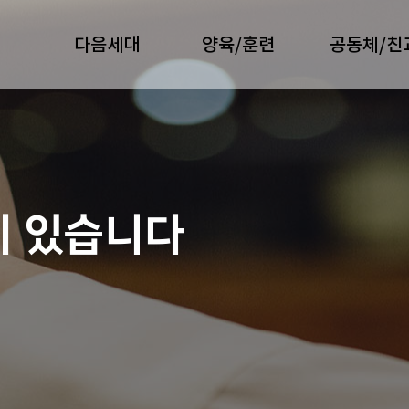
다음세대
양육/훈련
공동체/친
이 있습니다