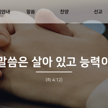
회안내
말씀
찬양
선교
말씀은 살아 있고 능력
(히 4:12)