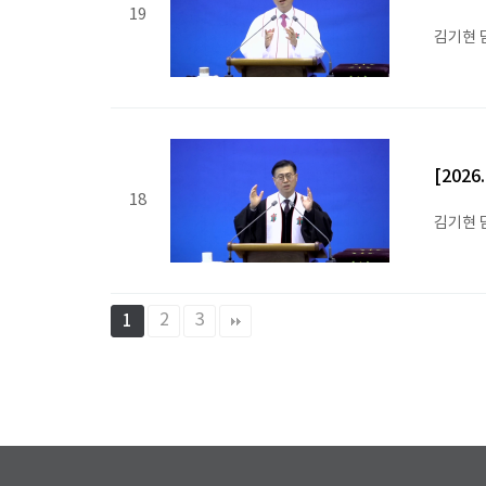
19
김기현 
[202
18
김기현 
2
3
1