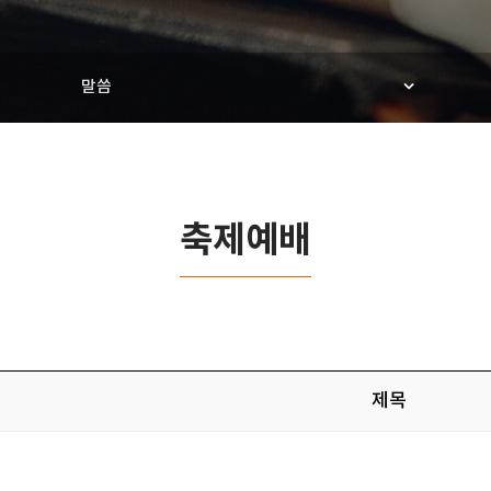
말씀
축제예배
제목