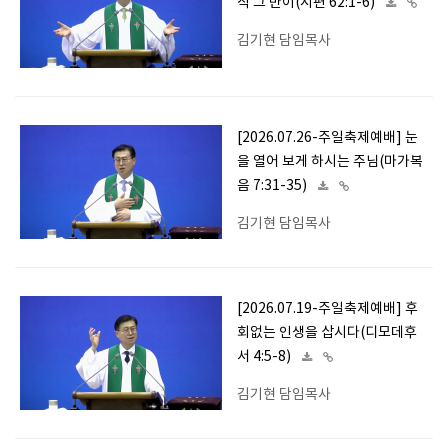
직 그 만이(시편 62:1-6)
김기현 담임목사
[2026.07.26-주일축제예배] 눈
을 열어 보게 하시는 주님(마가복
음 7:31-35)
김기현 담임목사
[2026.07.19-주일축제예배] 후
회없는 인생을 삽시다(디모데후
서 4:5-8)
김기현 담임목사