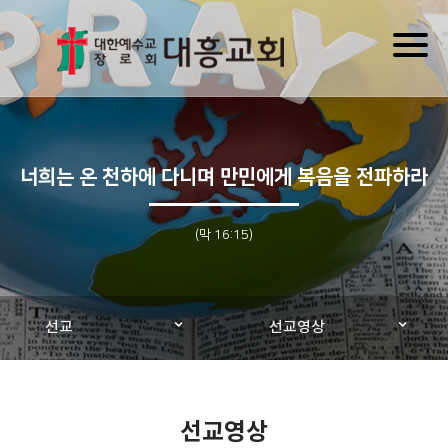
Toggl
naviga
너희는 온 천하에 다니며 만민에게 복음을 전파하라
(막 16:15)
선교
선교영상
선교영상