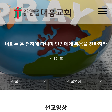
Toggl
naviga
너희는 온 천하에 다니며 만민에게 복음을 전파하라
(막 16:15)
선교
선교영상
선교영상