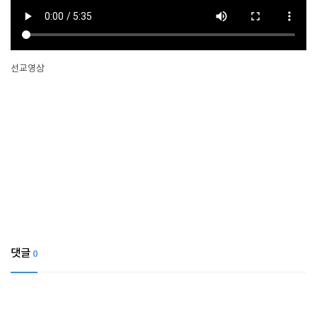
선교영상
댓글
0