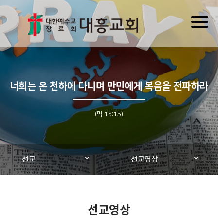
Toggl
naviga
너희는 온 천하에 다니며 만민에게 복음을 전파하라
(막 16:15)
선교
선교영상
선교영상