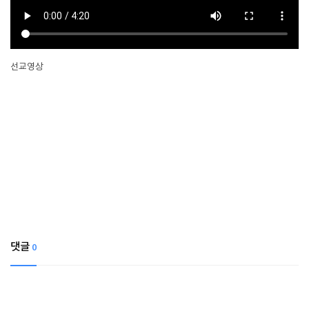
선교영상
댓글
0