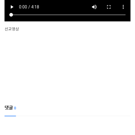
선교영상
댓글
0