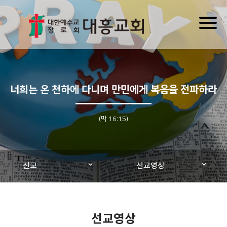
Toggl
naviga
너희는 온 천하에 다니며 만민에게 복음을 전파하라
(막 16:15)
선교
선교영상
선교영상