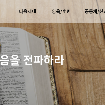
다음세대
양육/훈련
공동체/친
복음을 전파하라