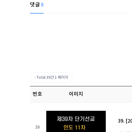
댓글
0
Total 39건
1 페이지
번호
이미지
39. 
39