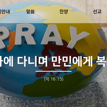
회안내
말씀
찬양
선교
하에 다니며 만민에게 
(막 16:15)