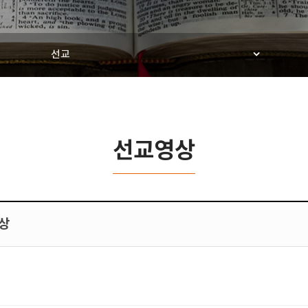
선교
선교영상
영상