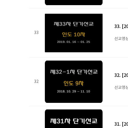
33. 
33
선교영
32. 
32
선교영
31. 