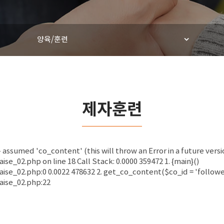
양육/훈련
제자훈련
ssumed 'co_content' (this will throw an Error in a future versi
02.php on line 18 Call Stack: 0.0000 359472 1. {main}()
_02.php:0 0.0022 478632 2. get_co_content($co_id = 'followe
ise_02.php:22