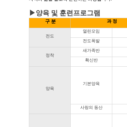
▶양육 및 훈련프로그램
구 분
과 정
열린모임
전도
전도폭발
새가족반
정착
확신반
기본양육
양육
사랑의 동산