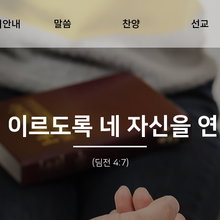
회안내
말씀
찬양
선교
 이르도록 네 자신을 
(딤전 4:7)