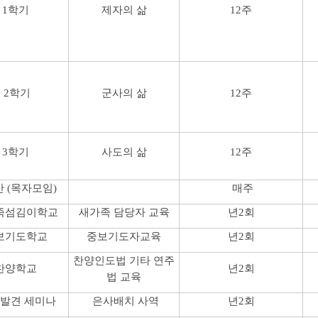
1학기
제자의 삶
12주
2학기
군사의 삶
12주
3학기
사도의 삶
12주
 (목자모임)
매주
족섬김이학교
새가족 담당자 교육
년2회
보기도학교
중보기도자교육
년2회
찬양인도법 기타 연주
찬양학교
년2회
법 교육
발견 세미나
은사배치 사역
년2회