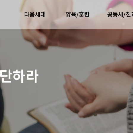
다음세대
양육/훈련
공동체/친
연단하라