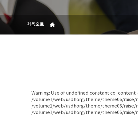
처음으로
Warning: Use of undefined constant co_content - a
/volume1/web/usdhorg/theme/theme06/raise/raise_
/volume1/web/usdhorg/theme/theme06/raise/raise
/volume1/web/usdhorg/theme/theme06/raise/ra