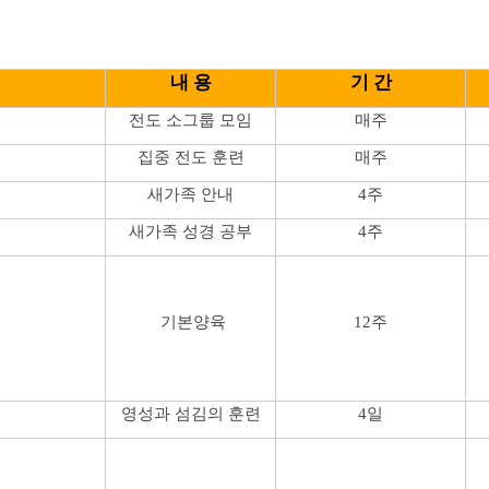
내 용
기 간
전도 소그룹 모임
매주
집중 전도 훈련
매주
새가족 안내
4주
새가족 성경 공부
4주
기본양육
12주
영성과 섬김의 훈련
4일