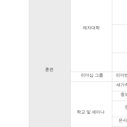
제자대학
훈련
리더십 그룹
리더반
새가
중
학교 및 세미나
은사