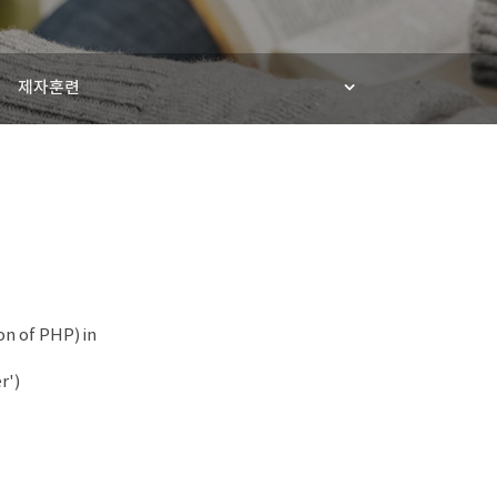
제자훈련
on of PHP) in
r')