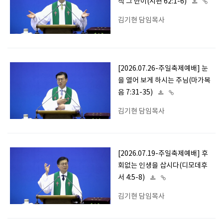
직 그 만이(시편 62:1-6)
김기현 담임목사
[2026.07.26-주일축제예배] 눈
을 열어 보게 하시는 주님(마가복
음 7:31-35)
김기현 담임목사
[2026.07.19-주일축제예배] 후
회없는 인생을 삽시다(디모데후
서 4:5-8)
김기현 담임목사