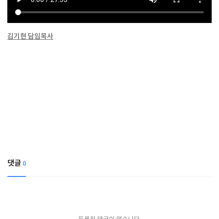
김기현 담임목사
댓글
0