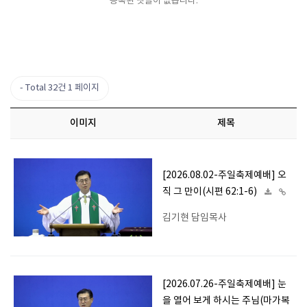
등록된 댓글이 없습니다.
Total 32건
1 페이지
이미지
제목
[2026.08.02-주일축제예배] 오
직 그 만이(시편 62:1-6)
김기현 담임목사
[2026.07.26-주일축제예배] 눈
을 열어 보게 하시는 주님(마가복