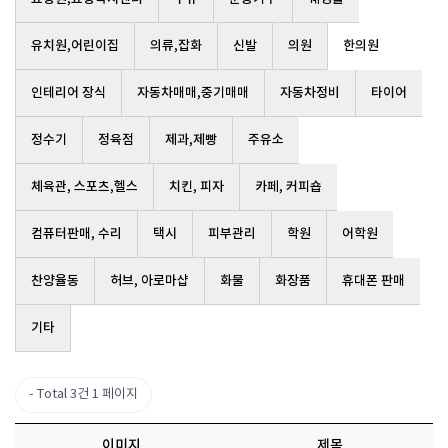
유치원,어린이집
의류,잡화
신발
의원
한의원
인테리어 장식
자동차매매,중기매매
자동차정비
타이어
정수기
정육점
제과,제빵
주유소
체육관, 스포츠,헬스
치킨, 피자
카페, 커피숍
컴퓨터판매, 수리
택시
피부관리
학원
어학원
찬양율동
허브, 아로마샵
화물
화장품
휴대폰 판매
기타
Total 3건
1 페이지
이미지
제목