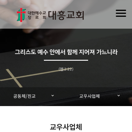
Toggl
naviga
그리스도 예수 안에서 함께 지어져 가느니라
(엡 2:22)
공동체/친교
교우사업체
교우사업체