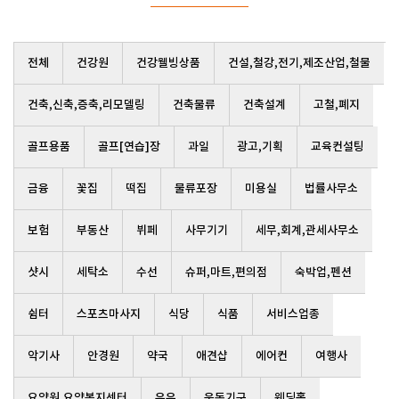
전체
건강원
건강웰빙상품
건설,철강,전기,제조산업,철물
건축,신축,증축,리모델링
건축물류
건축설계
고철,폐지
골프용품
골프[연습]장
과일
광고,기획
교육컨설팅
금융
꽃집
떡집
물류포장
미용실
법률사무소
보험
부동산
뷔페
사무기기
세무,회계,관세사무소
샷시
세탁소
수선
슈퍼,마트,편의점
숙박업,펜션
쉼터
스포츠마사지
식당
식품
서비스업종
악기사
안경원
약국
애견샵
에어컨
여행사
요양원,요양복지센터
우유
운동기구
웨딩홀