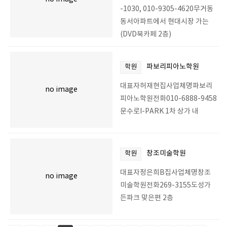
-1030, 010-9305-4620무거동
동서아파트에서 현대시장 가는
(DVD북카페 2층)
파보리피아노학원
학원
대표자허재현집사업체명파보리
no image
피아노학원전화010-6888-9458
문수로I-PARK 1차 상가 내
창조미술학원
학원
대표자정은희B집사업체명창조
no image
미술학원전화269-3155도성가
든파크 맞은편 2층