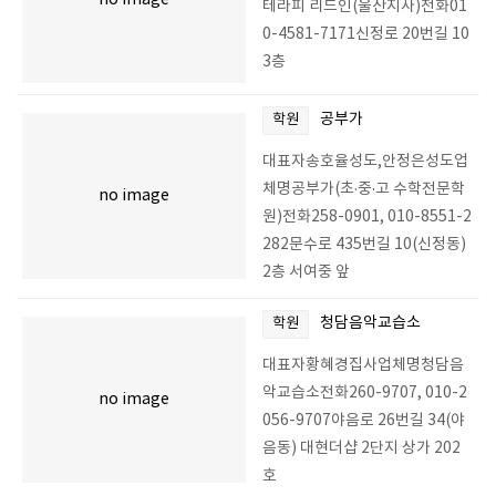
no image
테라피 리드인(울산지사)전화01
0-4581-7171신정로 20번길 10
3층
공부가
학원
대표자송호율성도,안정은성도업
체명공부가(초·중·고 수학전문학
no image
원)전화258-0901, 010-8551-2
282문수로 435번길 10(신정동)
2층 서여중 앞
청담음악교습소
학원
대표자황혜경집사업체명청담음
악교습소전화260-9707, 010-2
no image
056-9707야음로 26번길 34(야
음동) 대현더샵 2단지 상가 202
호