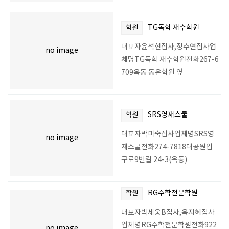
TG독학 재수학원
학원
대표자윤석현집사,정수연집사업
no image
체명TG독학 재수학원전화267-6
709옥동 동은학원 옆
SRS영재스쿨
학원
대표자박미숙집사업체명SRS영
no image
재스쿨전화274-7818대공원입
구로9번길 24-3(옥동)
RG수학전문학원
학원
대표자박세웅B집사,옥지혜집사
업체명RG수학전문학원전화922
no image