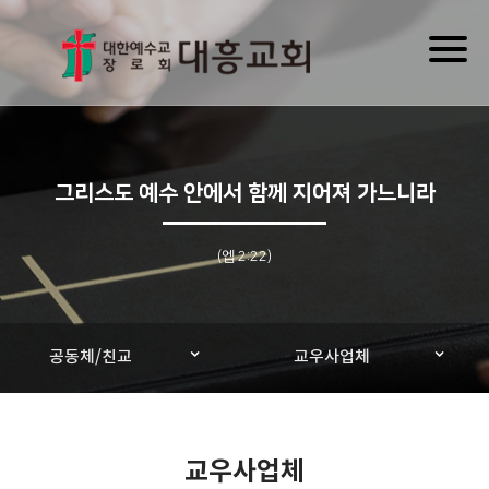
Toggl
naviga
그리스도 예수 안에서 함께 지어져 가느니라
(엡 2:22)
공동체/친교
교우사업체
교우사업체