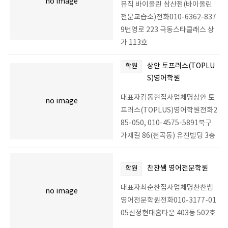
no image
뮤직 바이올린 삼산점(바이올린
전문교습소)전화010-6362-837
9번영로 223 극동스타클래스 상
가 113호
상안 토프러스(TOPLU
학원
S)영어학원
대표자김동현집사업체명상안 토
no image
프러스(TOPLUS)영어학원전화2
85-050, 010-4575-5891북구
가재길 86(천곡동) 유진빌딩 3층
찬찬쌤 영어전문학원
학원
대표자최순찬집사업체명찬찬쌤
no image
영어전문학원전화010-3177-01
05신정현대홈타운 403동 502호