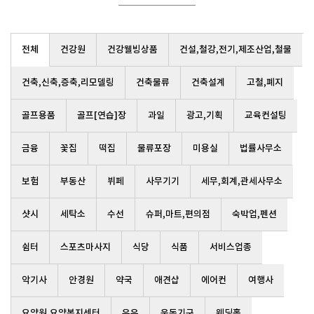
전체
건강원
건강웰빙상품
건설,철강,전기,제조산업,철물
건축,신축,증축,리모델링
건축물류
건축설계
고철,폐지
골프용품
골프[연습]장
과일
광고,기획
교육컨설팅
금융
꽃집
떡집
물류포장
미용실
법률사무소
보험
부동산
뷔페
사무기기
세무,회계,관세사무소
샷시
세탁소
수선
슈퍼,마트,편의점
숙박업,펜션
쉼터
스포츠마사지
식당
식품
서비스업종
악기사
안경원
약국
애견샵
에어컨
여행사
요양원,요양복지센터
우유
운동기구
웨딩홀