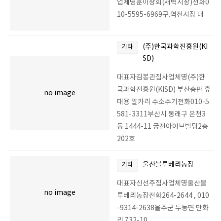
업체명훈이상회(새벽시장)전화0
10-5595-6969구.역전시장 내
(주)한국과학진흥원(KI
기타
SD)
대표자김봉관집사업체명(주)한
국과학진흥원(KISD) 부산총판 휴
no image
대용 알카리 수소수기전화010-5
581-3311부산시 동래구 온천3
동 1444-11 궁전아이브빌딩2층
202호
울산블루베리농장
기타
대표자신선주집사업체명울산블
no image
루베리농장전화264-2644 , 010
-9314-2638울주군 두동면 만화
리 732-10