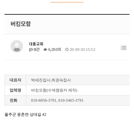
버킹모함
대흥교회
0건
6,050회
20-09-03 15:52
대표자
박세진집사,최경숙집사
업체명
버킹모함(수제캠핑카 제작)
전화
010-6856-3791, 010-5465-3791
울주군 웅촌면 상대길 42