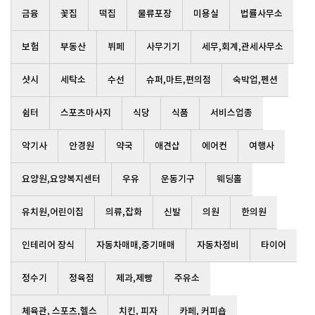
금융
꽃집
떡집
물류포장
미용실
법률사무소
보험
부동산
뷔페
사무기기
세무,회계,관세사무소
샷시
세탁소
수선
슈퍼,마트,편의점
숙박업,펜션
쉼터
스포츠마사지
식당
식품
서비스업종
악기사
안경원
약국
애견샵
에어컨
여행사
요양원,요양복지센터
우유
운동기구
웨딩홀
유치원,어린이집
의류,잡화
신발
의원
한의원
인테리어 장식
자동차매매,중기매매
자동차정비
타이어
정수기
정육점
제과,제빵
주유소
체육관, 스포츠,헬스
치킨, 피자
카페, 커피숍