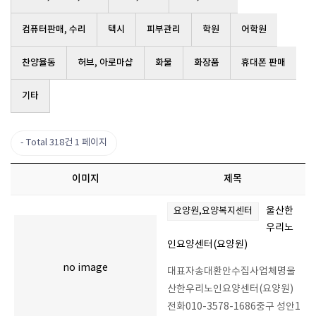
컴퓨터판매, 수리
택시
피부관리
학원
어학원
찬양율동
허브, 아로마샵
화물
화장품
휴대폰 판매
기타
Total 318건
1 페이지
이미지
제목
울산한
요양원,요양복지센터
우리노
인요양센터(요양원)
no image
대표자송대환안수집사업체명울
산한우리노인요양센터(요양원)
전화010-3578-1686중구 성안1