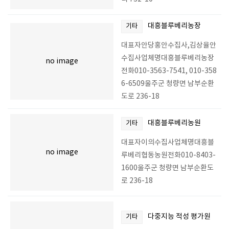
대흥블루베리농장
기타
대표자안당홍안수집사,김상율안
수집사업체명대흥블루베리농장
no image
전화010-3563-7541, 010-358
6-6509울주군 청량면 남부순환
도로 236-18
대흥블루베리농원
기타
대표자이의수집사업체명대흥블
no image
루베리협동농원전화010-8403-
1600울주군 청량면 남부순환도
로 236-18
다중지능 적성 평가원
기타