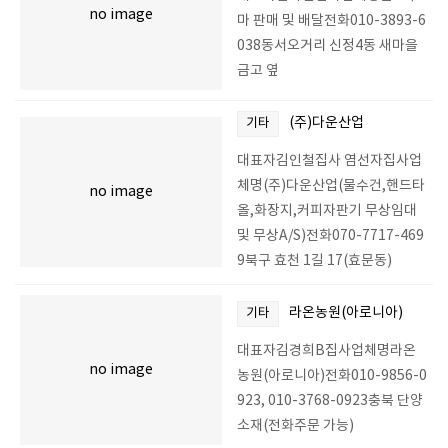
no image
마 판매 및 배달전화010-3893-6
038동서오거리 신정4동 새마을
금고 옆
(주)다운산업
기타
대표자김인철집사 염선자집사업
체명(주)다운산업(물수건,핸드타
no image
올,화장지,커피자판기 무상임대
및 무상A/S)전화070-7717-469
9북구 효천 1길 17(효문동)
라온농원(아로니아)
기타
대표자김경희B집사업체명라온
no image
농원(아로니아)전화010-9856-0
923, 010-3768-0923충북 단양
소재(전화주문 가능)