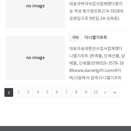
대표자박미숙집사업체명다중지
no image
능 적성 평가원전화274-7818대
공원입구로 9번길 24-3(옥동)
다니엘기프트
기타
대표자송대환안수집사업체명다
니엘기프트 (판촉물, 단체선물, 답
no image
례품, 인쇄물)전화010-3578-16
86www.danielgift.com네이
버,다음에서 검색:다니엘기프트
2
3
4
5
6
7
8
9
10
1