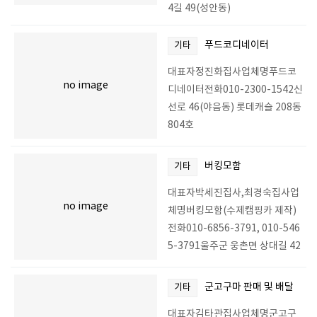
4길 49(성안동)
푸드코디네이터
기타
대표자정진화집사업체명푸드코
no image
디네이터전화010-2300-1542신
선로 46(야음동) 롯데캐슬 208동
804호
버킹모함
기타
대표자박세진집사,최경숙집사업
no image
체명버킹모함(수제캠핑카 제작)
전화010-6856-3791, 010-546
5-3791울주군 웅촌면 상대길 42
군고구마 판매 및 배달
기타
대표자김타관집사업체명군고구