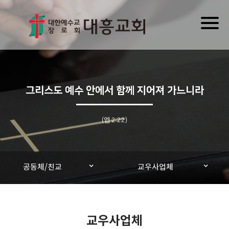
Toggl
naviga
그리스도 예수 안에서 함께 지어져 가느니라
(엡 2:22)
공동체/친교
교우사업체
교우사업체