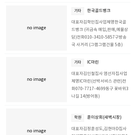
한국골드뱅크
기타
대표자김학민집사업체명한국골
no image
드뱅크 (귀금속 매입,판매,예물상
담)전화010-3410-5857구방송
국 사거리 (그램그램건물 5층)
IC마린
기타
대표자김인철집사 염선자집사업
no image
체명IC마린(선박서비스 관련)전
화070-7717-4699동구 꽃바위3
나길 14(방어동)
훈이상회(새벽시장)
학원
대표자김정훈성도,김현아D집사
no image