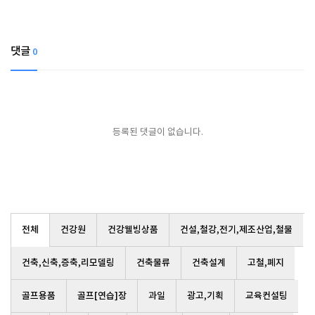
댓글
0
등록된 댓글이 없습니다.
전체
건강원
건강웰빙상품
건설,철강,전기,제조산업,철물
건축,신축,증축,리모델링
건축물류
건축설계
고철,폐지
골프용품
골프[연습]장
과일
광고,기획
교육컨설팅