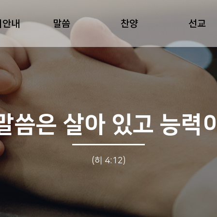
회안내
말씀
찬양
선교
말씀은 살아 있고 능력
(히 4:12)