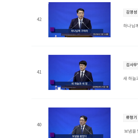
김영성
42
하나님께
김사무
41
새 하늘과
류형기
40
보냄을 받