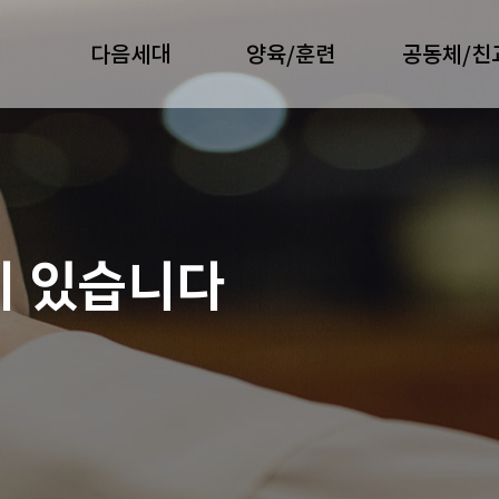
다음세대
양육/훈련
공동체/친
이 있습니다