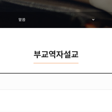
말씀
부교역자설교