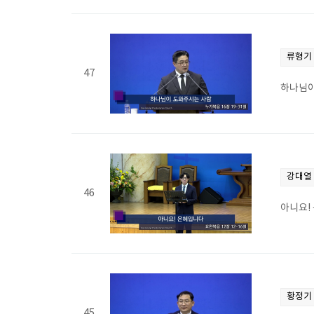
류형기
47
하나님이
강대열
46
아니요! 
황정기
45