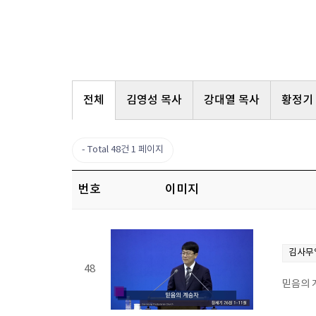
전체
김영성 목사
강대열 목사
황정기
Total 48건
1 페이지
번호
이미지
김사무
48
믿음의 계