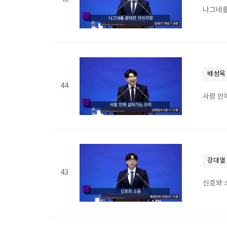
나그네를
배성욱
44
사랑 안에
강대열
43
신호와 소