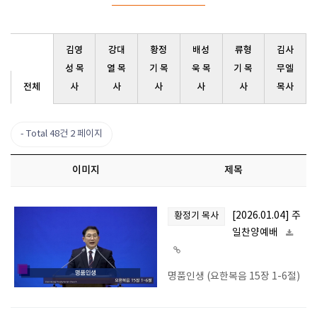
김영
강대
황정
배성
류형
김사
성 목
열 목
기 목
욱 목
기 목
무엘
전체
사
사
사
사
사
목사
Total 48건
2 페이지
이미지
제목
[2026.01.04] 주
황정기 목사
일찬양예배
명품인생 (요한복음 15장 1-6절)