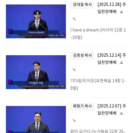
[2025.12.28] 주
강대열 목사
일찬양예배
I have a dream (이사야 11장 1
-10절)
[2025.12.14] 주
김영성 목사
일찬양예배
기다림의 이유(요한복음 14장 1-
9절)
[2025.12.07] 주
류형기 목사
일찬양예배
왕이 오신다.(누가복음 21장 25-