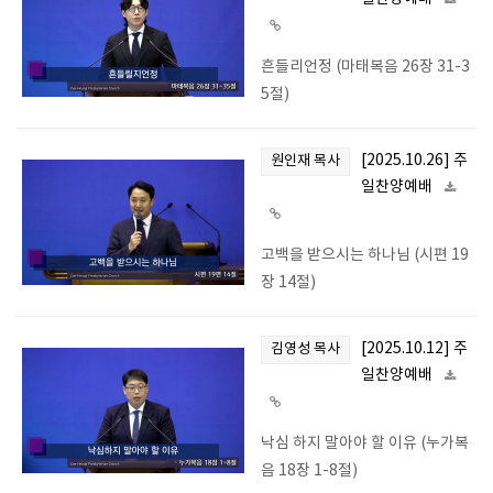
흔들리언정 (마태복음 26장 31-3
5절)
[2025.10.26] 주
원인재 목사
일찬양예배
고백을 받으시는 하나님 (시편 19
장 14절)
[2025.10.12] 주
김영성 목사
일찬양예배
낙심 하지 말아야 할 이유 (누가복
음 18장 1-8절)