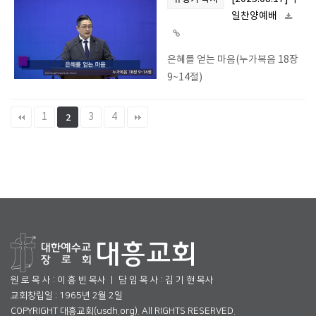
일찬양예배
은혜를 얻는 마음(누가복음 18장
9~14절)
1
3
4
2
원 로 목 사 : 이 흥 빈 목사 ㅣ 담 임 목 사 : 김 기 현 목사
교회창립일 : 1965년 2월 2일
COPYRIGHT 대흥교회(usdh.org). All RIGHTS RESERVED.