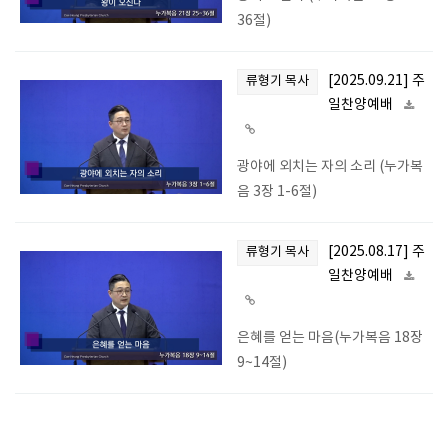
36절)
[2025.09.21] 주
류형기 목사
일찬양예배
광야에 외치는 자의 소리 (누가복
음 3장 1-6절)
[2025.08.17] 주
류형기 목사
일찬양예배
은혜를 얻는 마음(누가복음 18장
9~14절)