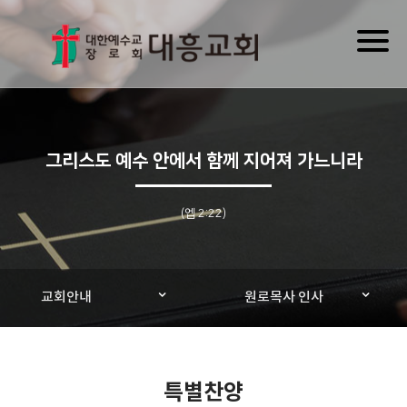
Toggl
naviga
그리스도 예수 안에서 함께 지어져 가느니라
(엡 2:22)
교회안내
원로목사 인사
특별찬양