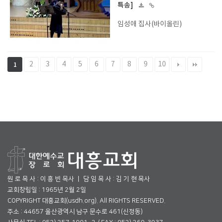
특송]
임성애 집사(바이올린)
2
3
4
5
6
7
8
9
10
1
원 로 목 사 : 이 흥 빈 목사 ㅣ 담 임 목 사 : 김 기 현 목사
교회창립일 : 1965년 2월 2일
COPYRIGHT 대흥교회(usdh.org). All RIGHTS RESERVED.
주소 : 44657 울산광역시 남구 문수로 461(신정동)