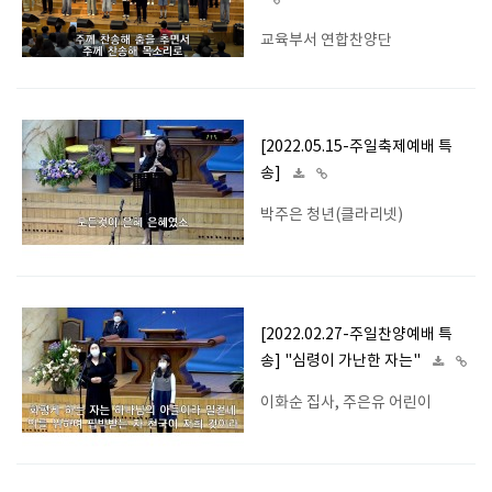
교육부서 연합찬양단
[2022.05.15-주일축제예배 특
송]
박주은 청년(클라리넷)
[2022.02.27-주일찬양예배 특
송] "심령이 가난한 자는"
이화순 집사, 주은유 어린이