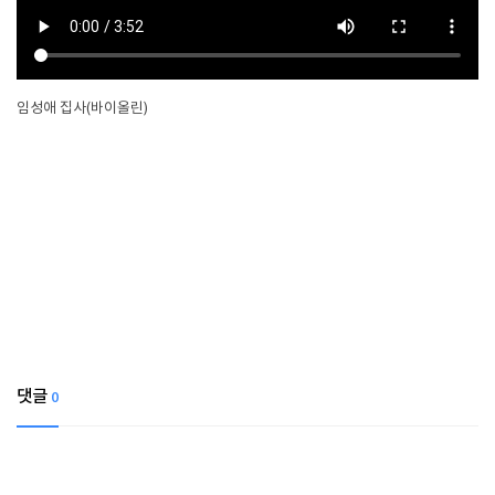
임성애 집사(바이올린)
댓글
0