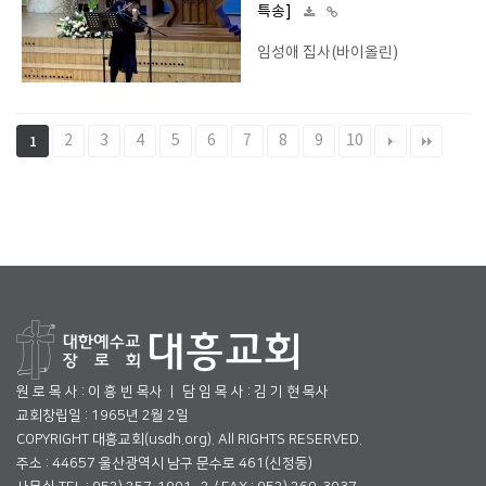
특송]
임성애 집사(바이올린)
2
3
4
5
6
7
8
9
10
1
원 로 목 사 : 이 흥 빈 목사 ㅣ 담 임 목 사 : 김 기 현 목사
교회창립일 : 1965년 2월 2일
COPYRIGHT 대흥교회(usdh.org). All RIGHTS RESERVED.
주소 : 44657 울산광역시 남구 문수로 461(신정동)