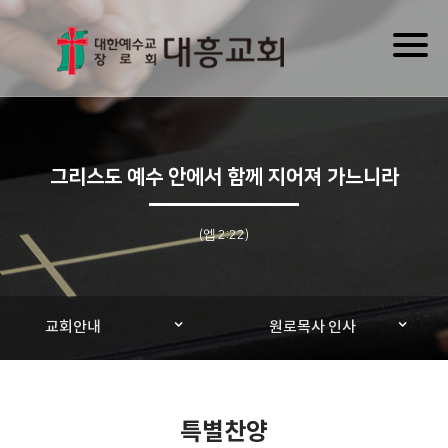
Toggl
naviga
그리스도 예수 안에서 함께 지어져 가느니라
(엡 2:22)
교회안내
원로목사 인사
특별찬양