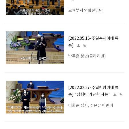
교육부서 연합찬양단
[2022.05.15-주일축제예배 특
송]
박주은 청년(클라리넷)
[2022.02.27-주일찬양예배 특
송] "심령이 가난한 자는"
이화순 집사, 주은유 어린이