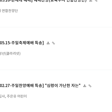
6.05.10-온세대 예배] 예배찬양(교육부서 연합찬양단)
 연합찬양단
2.05.15-주일축제예배 특송]
청년(클라리넷)
2.02.27-주일찬양예배 특송] "심령이 가난한 자는"
집사, 주은유 어린이