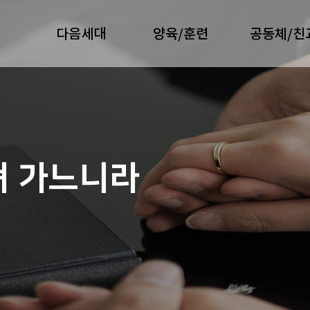
다음세대
양육/훈련
공동체/친
져 가느니라