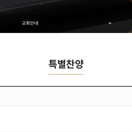
교회안내
특별찬양