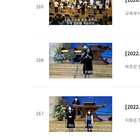
[202
169
교육부서
[202
168
박주은 
[202
167
이화순 