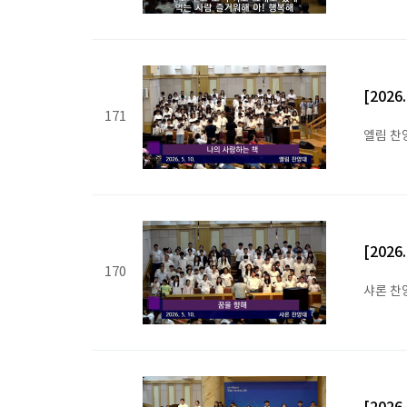
[202
171
엘림 찬
[202
170
샤론 찬