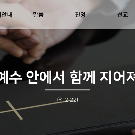
회안내
말씀
찬양
선교
예수 안에서 함께 지어
(엡 2:22)