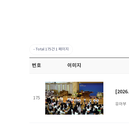
Total 175건
1 페이지
번호
이미지
[202
175
유아부