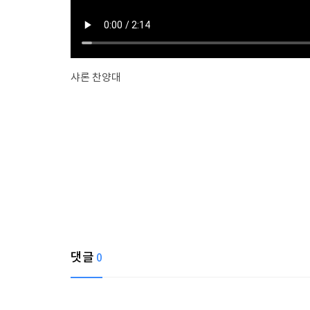
샤론 찬양대
댓글
0