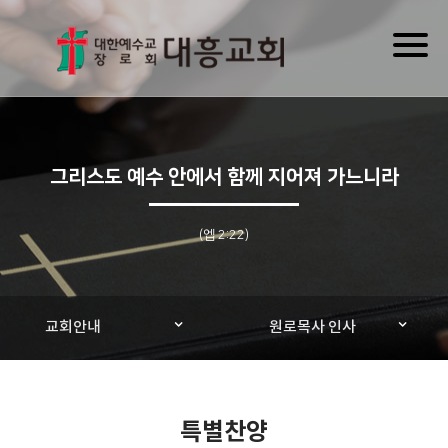
Toggl
naviga
그리스도 예수 안에서 함께 지어져 가느니라
(엡 2:22)
교회안내
원로목사 인사
특별찬양