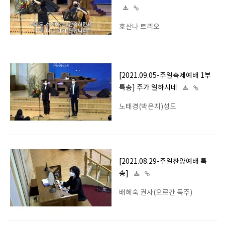
호산나 트리오
[2021.09.05-주일축제예배 1부
특송] 주가 일하시네
노태경(박은지)성도
[2021.08.29-주일찬양예배 특
송]
배혜숙 권사(오르간 독주)