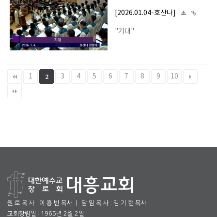
[2026.01.04-호산나]
"기대"
1
3
4
5
6
7
8
9
10
2
원 로 목 사 : 이 흥 빈 목사 ㅣ 담 임 목 사 : 김 기 현 목사
교회창립일 : 1965년 2월 2일