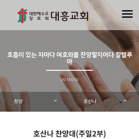
Toggl
naviga
호흡이 있는 자마다 여호와를 찬양할지어다 할렐루
야
(시 150:6)
찬양
호산나
호산나 찬양대(주일2부)