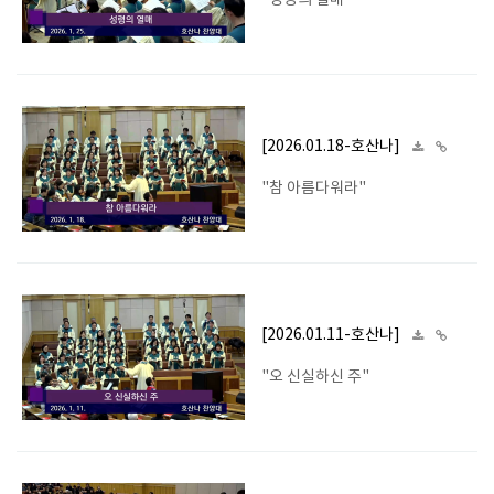
"성령의 열매"
[2026.01.18-호산나]
"참 아름다워라"
[2026.01.11-호산나]
"오 신실하신 주"