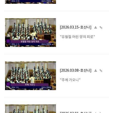
[2026.03.15-호산나]
"유월절 어린 양의 피로"
[2026.03.08-호산나]
"주께 가오니"