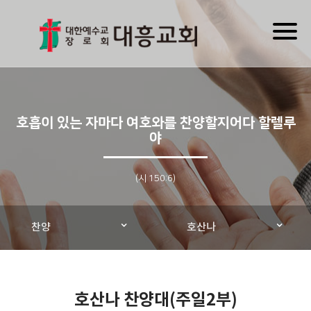
Toggl
naviga
호흡이 있는 자마다 여호와를 찬양할지어다 할렐루
야
(시 150:6)
찬양
호산나
호산나 찬양대(주일2부)