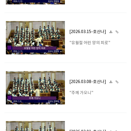
[2026.03.15-호산나]
"유월절 어린 양의 피로"
[2026.03.08-호산나]
"주께 가오니"