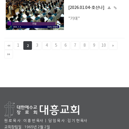
[2026.01.04-호산나]
"기대"
1
3
4
5
6
7
8
9
10
2
원 로 목 사 : 이 흥 빈 목사 ㅣ 담 임 목 사 : 김 기 현 목사
교회창립일 : 1965년 2월 2일