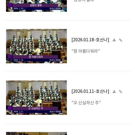
"성령의 열매"
[2026.01.18-호산나]
"참 아름다워라"
[2026.01.11-호산나]
"오 신실하신 주"