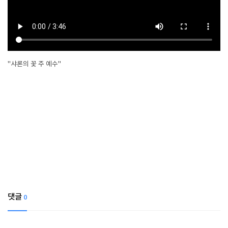
"샤론의 꽃 주 예수"
댓글
0