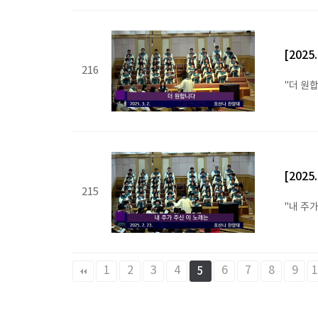
[2025
216
"더 원
[2025
215
"내 주가
맨끝
1
2
3
4
6
7
8
9
1
5