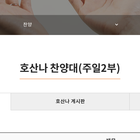
찬양
호산나 찬양대(주일2부)
호산나 게시판