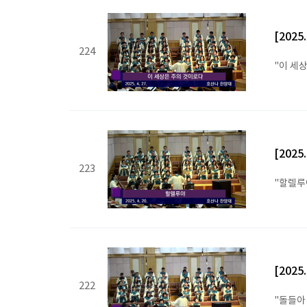
[2025
224
"이 세
[2025
223
"할렐루
[2025
222
"돌들아