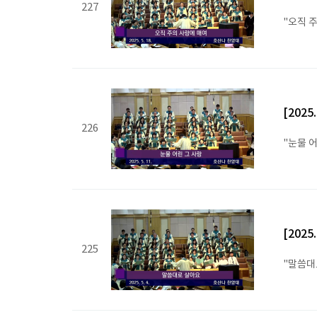
227
"오직 
[2025
226
"눈물 어
[2025
225
"말씀대