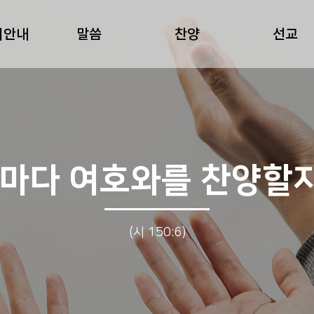
회안내
말씀
찬양
선교
자마다 여호와를 찬양할
(시 150:6)