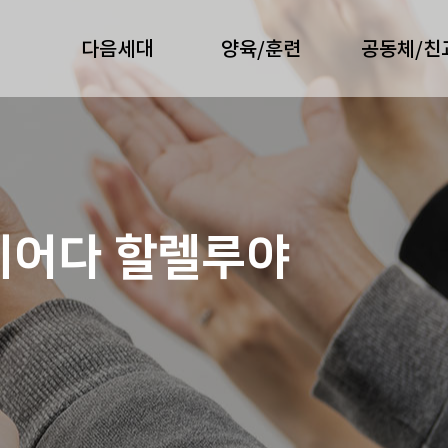
다음세대
양육/훈련
공동체/친
지어다 할렐루야