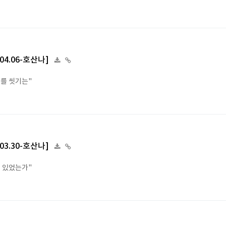
.04.06-호산나]
죄를 씻기는"
.03.30-호산나]
너 있었는가"