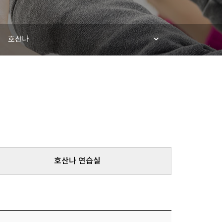
호산나
호산나 연습실