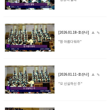
"성령의 열매"
[2026.01.18-호산나]
"참 아름다워라"
[2026.01.11-호산나]
"오 신실하신 주"