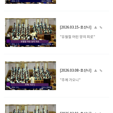
[2026.03.15-호산나]
"유월절 어린 양의 피로"
[2026.03.08-호산나]
"주께 가오니"