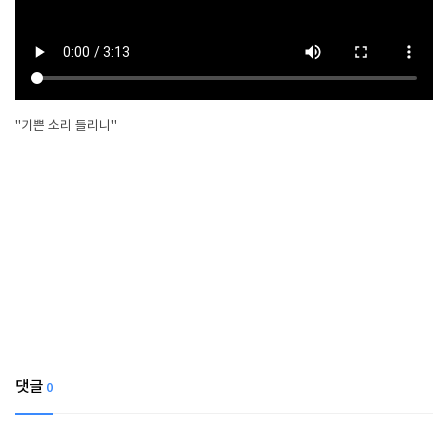
"기쁜 소리 들리니"
댓글
0