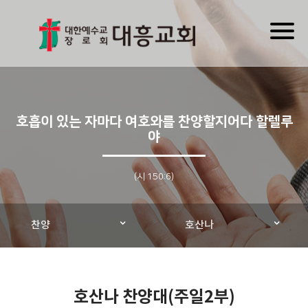
Toggl
naviga
호흡이 있는 자마다 여호와를 찬양할지어다 할렐루
야
(시 150:6)
찬양
호산나
호산나 찬양대(주일2부)