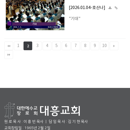
[2026.01.04-호산나]
"기대"
1
3
4
5
6
7
8
9
10
2
원 로 목 사 : 이 흥 빈 목사 ㅣ 담 임 목 사 : 김 기 현 목사
교회창립일 : 1965년 2월 2일