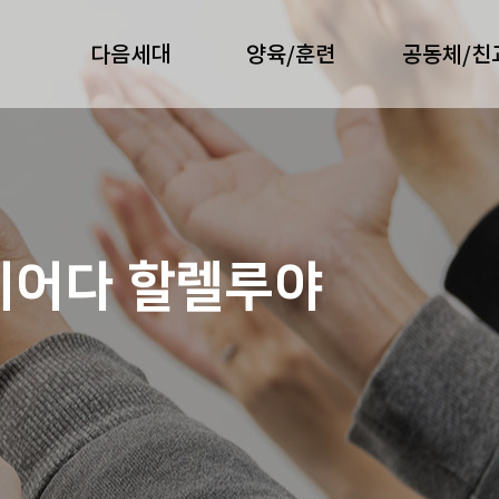
다음세대
양육/훈련
공동체/친
지어다 할렐루야