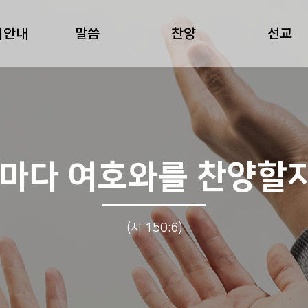
회안내
말씀
찬양
선교
자마다 여호와를 찬양할
(시 150:6)