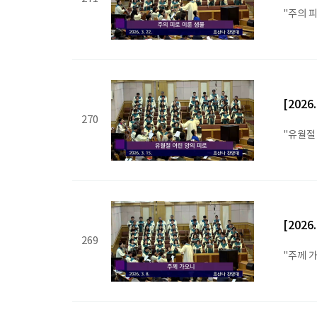
"주의 
[2026
270
"유월절
[2026
269
"주께 