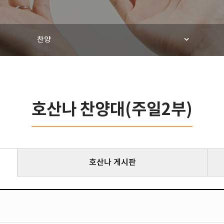
찬양
호산나 찬양대(주일2부)
호산나 게시판