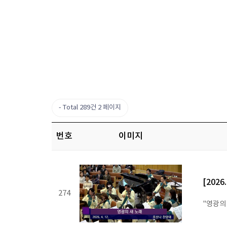
Total 289건
2 페이지
번호
이미지
[2026
274
"영광의