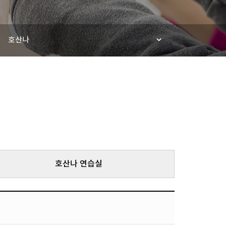
호산나
호산나 연습실