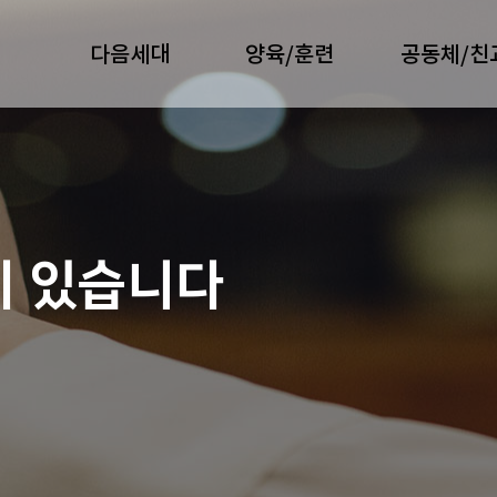
다음세대
양육/훈련
공동체/친
이 있습니다