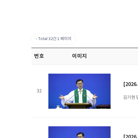
Total 32건
1 페이지
번호
이미지
[202
32
김기현 
[202