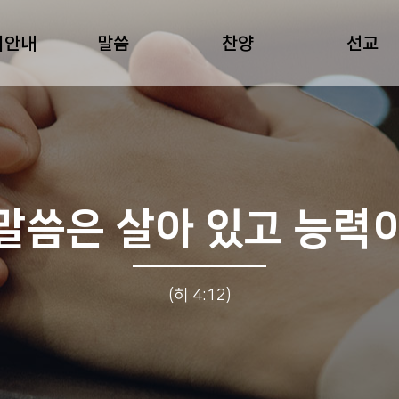
회안내
말씀
찬양
선교
말씀은 살아 있고 능력
(히 4:12)