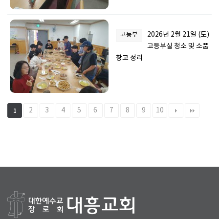
2026년 2월 21일 (토)
고등부
고등부실 청소 및 소품
창고 정리
2
3
4
5
6
7
8
9
10
1