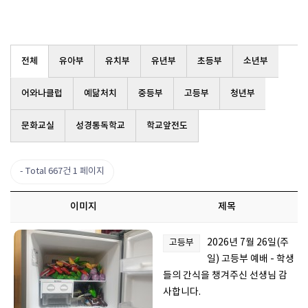
전체
유아부
유치부
유년부
초등부
소년부
어와나클럽
예닮처치
중등부
고등부
청년부
문화교실
성경통독학교
학교앞전도
Total 667건
1 페이지
이미지
제목
2026년 7월 26일(주
고등부
일) 고등부 예배 - 학생
들의 간식을 챙겨주신 선생님 감
사합니다.