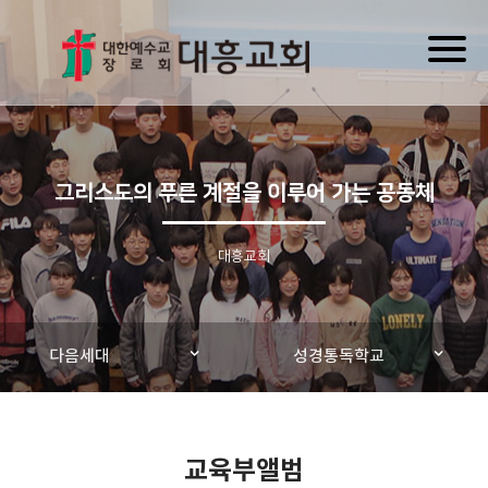
Toggl
naviga
그리스도의 푸른 계절을 이루어 가는 공동체
대흥교회
다음세대
성경통독학교
교육부앨범