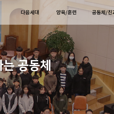
다음세대
양육/훈련
공동체/친
가는 공동체