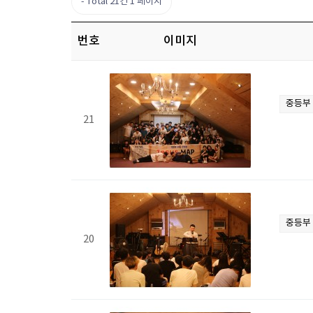
Total 21건
1 페이지
번호
이미지
중등부
21
중등부
20