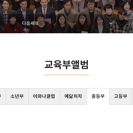
다음세대
교육부앨범
부
소년부
어와나클럽
예닮처치
중등부
고등부