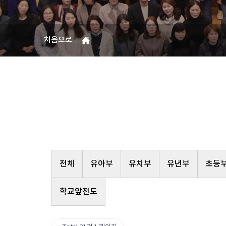
처음으로
전체
유아부
유치부
유년부
초등
학교앞전도