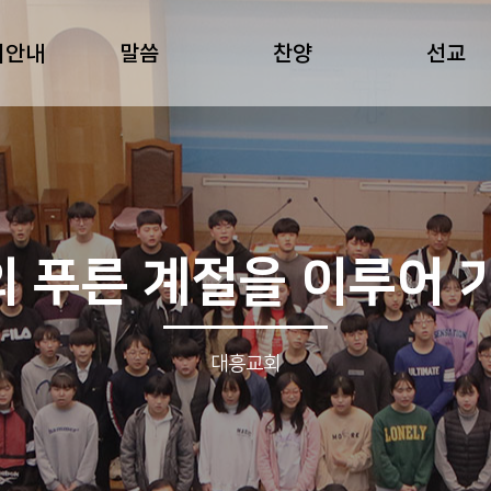
회안내
말씀
찬양
선교
 푸른 계절을 이루어 
대흥교회