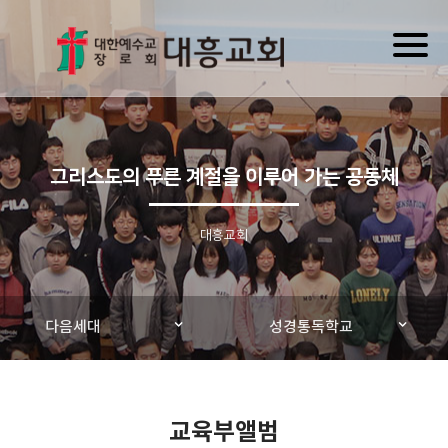
Toggl
naviga
그리스도의 푸른 계절을 이루어 가는 공동체
대흥교회
다음세대
성경통독학교
교육부앨범