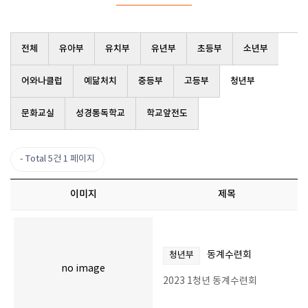
전체
유아부
유치부
유년부
초등부
소년부
어와나클럽
예닮처치
중등부
고등부
청년부
문화교실
성경통독학교
학교앞전도
Total 5건
1 페이지
이미지
제목
동계수련회
청년부
no image
2023 1청년 동계수련회