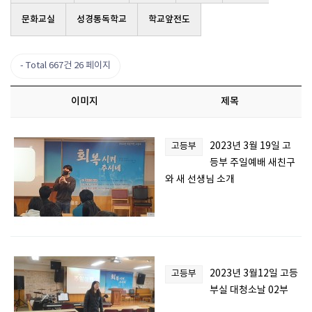
문화교실
성경통독학교
학교앞전도
Total 667건
26 페이지
이미지
제목
2023년 3월 19일 고
고등부
등부 주일예배 새친구
와 새 선생님 소개
2023년 3월12일 고등
고등부
부실 대청소날 02부