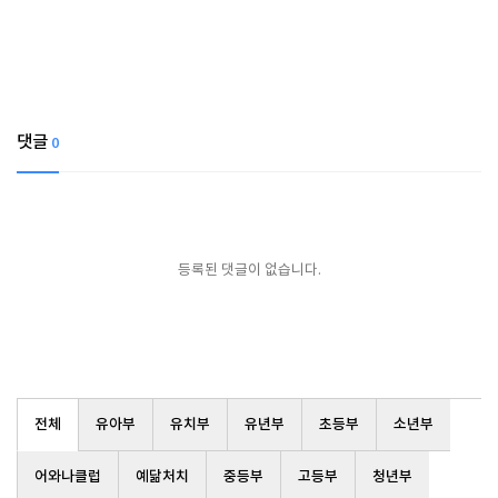
댓글
0
등록된 댓글이 없습니다.
전체
유아부
유치부
유년부
초등부
소년부
어와나클럽
예닮처치
중등부
고등부
청년부