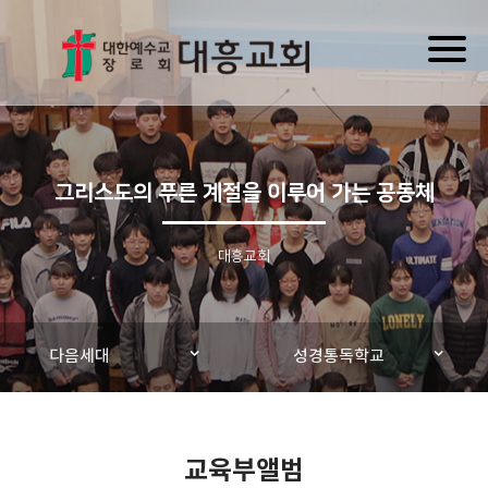
Toggl
naviga
그리스도의 푸른 계절을 이루어 가는 공동체
대흥교회
다음세대
성경통독학교
교육부앨범