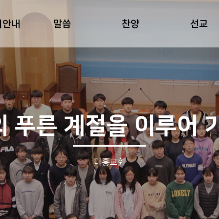
회안내
말씀
찬양
선교
 푸른 계절을 이루어 
대흥교회