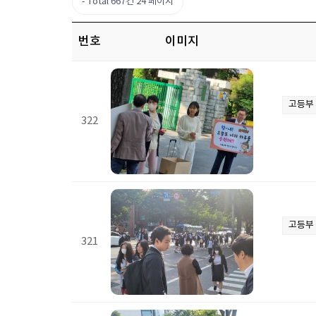
Total 667건
24 페이지
번호
이미지
고등부
322
고등부
321