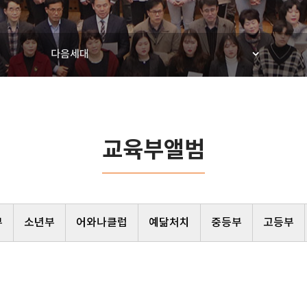
다음세대
교육부앨범
부
소년부
어와나클럽
예닮처치
중등부
고등부