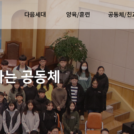
다음세대
양육/훈련
공동체/친
가는 공동체