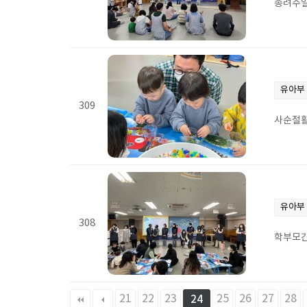
종려주일
유아부
309
사순절
유아부
308
학부모
다음
맨끝
21
22
23
25
26
27
28
24