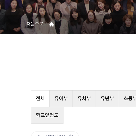
처음으로
전체
유아부
유치부
유년부
초등
학교앞전도