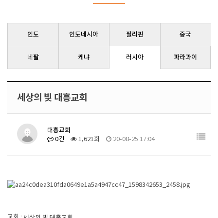
인도
인도네시아
필리핀
중국
네팔
케냐
러시아
파라과이
세상의 빛 대흥교회
대흥교회
0건
1,621회
20-08-25 17:04
교회 :
세상의 빛 대흥교회