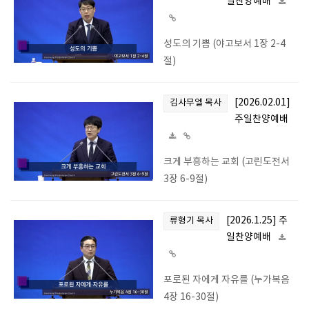
일찬양예배
성도의 기쁨 (야고보서 1장 2-4
절)
[2026.02.01]
김사무엘 목사
주일찬양예배
크게 부흥하는 교회 (고린도전서
3장 6-9절)
[2026.1.25] 주
류형기 목사
일찬양예배
포로된 자에게 자유를 (누가복음
4장 16-30절)