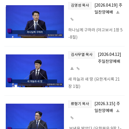
[2026.04.19] 주
김영성 목사
일찬양예배
하나님께 구하라 (야고보서 1장 5
-8절)
[2026.04.12]
김사무엘 목사
주일찬양예배
새 하늘과 새 땅 (요한계시록 21
장 1절)
[2026.3.15] 주
류형기 목사
일찬양예배
보냄을 받았다 (요한복음 9장 1-