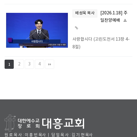
[2026.1.18] 주
배성욱 목사
일찬양예배
사랑합시다 (고린도전서 13장 4-
8절)
2
3
4
1
원 로 목 사 : 이 흥 빈 목사 ㅣ 담 임 목 사 : 김 기 현 목사