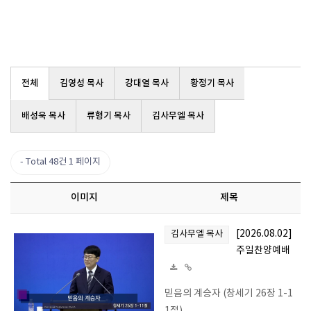
전체
김영성 목사
강대열 목사
황정기 목사
배성욱 목사
류형기 목사
김사무엘 목사
Total 48건
1 페이지
이미지
제목
[2026.08.02]
김사무엘 목사
주일찬양예배
믿음의 계승자 (창세기 26장 1-1