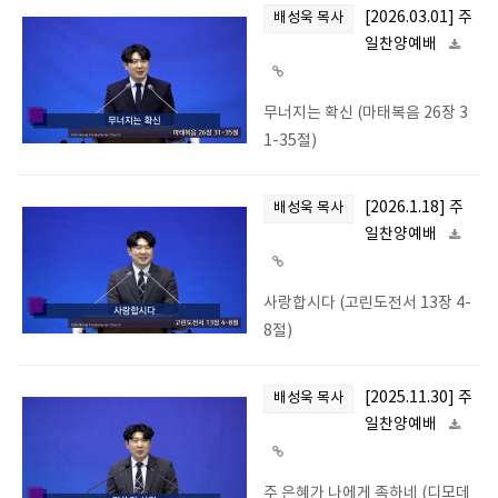
[2026.03.01] 주
배성욱 목사
일찬양예배
무너지는 확신 (마태복음 26장 3
1-35절)
[2026.1.18] 주
배성욱 목사
일찬양예배
사랑합시다 (고린도전서 13장 4-
8절)
[2025.11.30] 주
배성욱 목사
일찬양예배
주 은혜가 나에게 족하네 (디모데