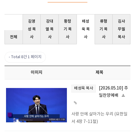
김영
강대
황정
배성
류형
김사
성 목
열 목
기 목
욱 목
기 목
무엘
전체
사
사
사
사
사
목사
Total 8건
1 페이지
이미지
제목
[2026.05.10] 주
배성욱 목사
일찬양예배
사랑 안에 살아가는 우리 (요한일
서 4장 7-11절)