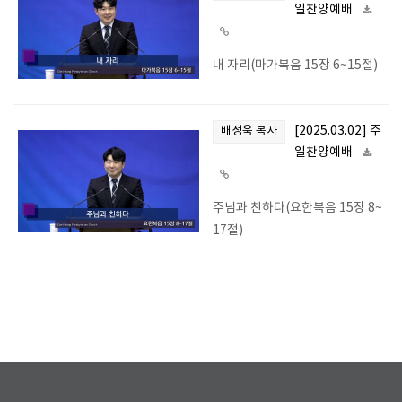
일찬양예배
내 자리(마가복음 15장 6~15절)
[2025.03.02] 주
배성욱 목사
일찬양예배
주님과 친하다(요한복음 15장 8~
17절)