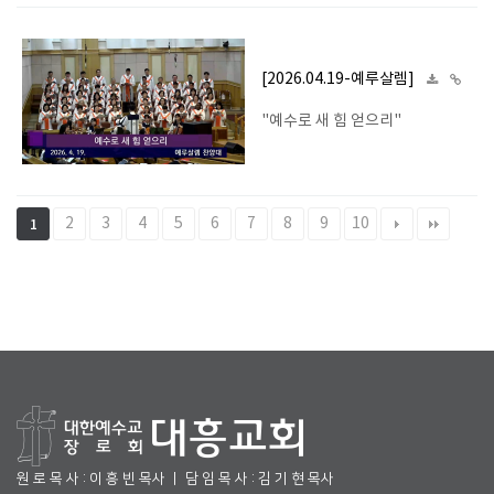
[2026.04.19-예루살렘]
"예수로 새 힘 얻으리"
2
3
4
5
6
7
8
9
10
1
원 로 목 사 : 이 흥 빈 목사 ㅣ 담 임 목 사 : 김 기 현 목사