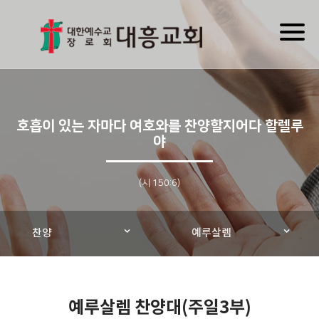
Toggl
naviga
호흡이 있는 자마다 여호와를 찬양할지어다 할렐루
야
(시 150:6)
찬양
예루살렘
예루살렘 찬양대(주일3부)