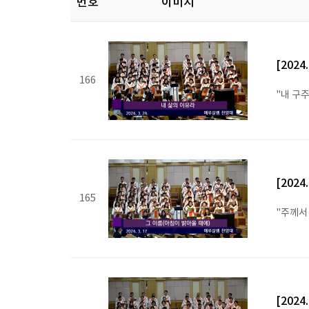
번호
이미지
[202
166
"내 구
[202
165
"주께서
[202