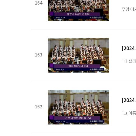
164
무덤 이
[202
163
"내 삶
[202
162
"그 이름