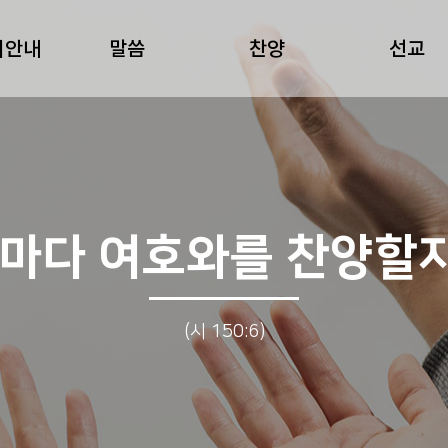
회안내
말씀
찬양
선교
자마다 여호와를 찬양할
(시 150:6)