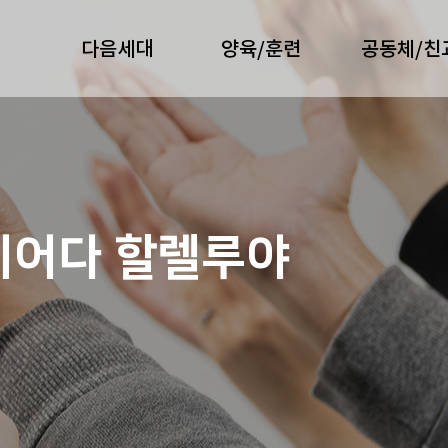
다음세대
양육/훈련
공동체/친
지어다 할렐루야