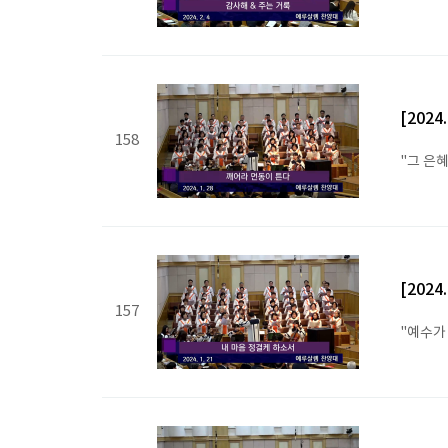
[202
158
"그 은
[202
157
"예수가