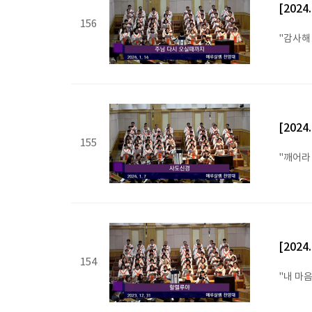
[202
156
"감사해 
[202
155
"깨어라
[202
154
"내 마