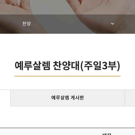
찬양
예루살렘 찬양대(주일3부)
예루살렘 게시판