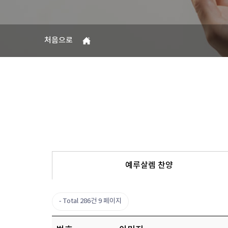
처음으로
예루살렘 찬양
Total 286건
9 페이지