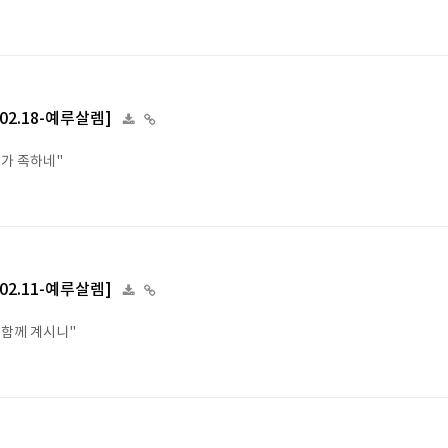
4.02.18-예루살렘]
혜가 족하네"
4.02.11-예루살렘]
 함께 계시니"