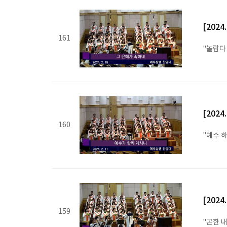
[202
161
"놀랍다
[202
160
"예수 
[202
159
"곤한 내