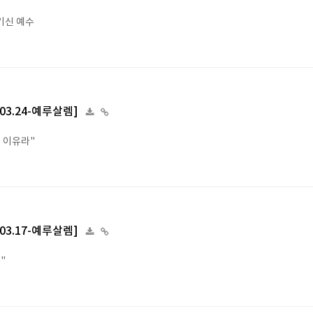
기신 예수
4.03.24-예루살렘]
의 이유라"
4.03.17-예루살렘]
"